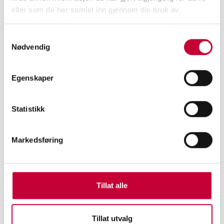
eller som de har samlet inn gjennom din bruk av
tjenestene deres.
Samtykkevalg
Nødvendig
Egenskaper
Statistikk
Markedsføring
UTSTILLLING
AVGANGSUTSTILLINGEN 2026 - FOTOKUNST
KVELD
Tillat alle
Tillat utvalg