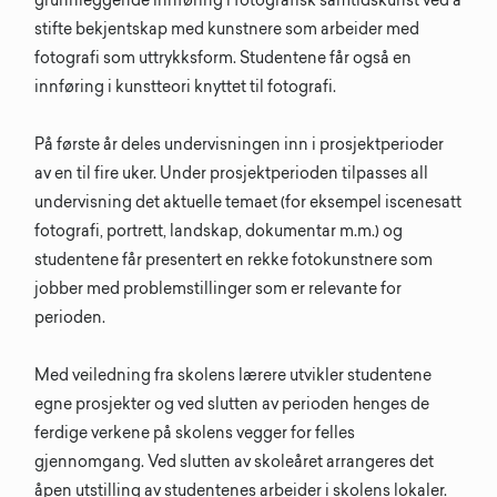
grunnleggende innføring i fotografisk samtidskunst ved å
stifte bekjentskap med kunstnere som arbeider med
fotografi som uttrykksform. Studentene får også en
innføring i kunstteori knyttet til fotografi.
På første år deles undervisningen inn i prosjektperioder
av en til fire uker. Under prosjektperioden tilpasses all
undervisning det aktuelle temaet (for eksempel iscenesatt
fotografi, portrett, landskap, dokumentar m.m.) og
studentene får presentert en rekke fotokunstnere som
jobber med problemstillinger som er relevante for
perioden.
Med veiledning fra skolens lærere utvikler studentene
egne prosjekter og ved slutten av perioden henges de
ferdige verkene på skolens vegger for felles
gjennomgang. Ved slutten av skoleåret arrangeres det
åpen utstilling av studentenes arbeider i skolens lokaler.