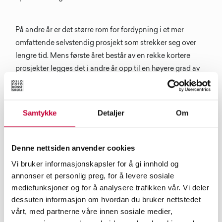
På andre år er det større rom for fordypning i et mer
omfattende selvstendig prosjekt som strekker seg over
lengre tid. Mens første året består av en rekke kortere
prosjekter legges det i andre år opp til en høyere grad av
selvstendig arbeid og prosjektutvikling. I andre år jobber
også studentene med video og alle studentene lager en
egen fotobok. Skoleåret avsluttes med en felles
Samtykke
Detaljer
Om
gruppeutstilling.
Undervisningsformene i Billedforståelse og estetikk er
Denne nettsiden anvender cookies
forelesninger, veiledning, gjennomgang i gruppe,
Vi bruker informasjonskapsler for å gi innhold og
galleribesøk og skrivekurs for prosjektbeskrivelse.
annonser et personlig preg, for å levere sosiale
Studentene reiser på studietur til utlandet som del av
mediefunksjoner og for å analysere trafikken vår. Vi deler
undervisningen.
dessuten informasjon om hvordan du bruker nettstedet
vårt, med partnerne våre innen sosiale medier,