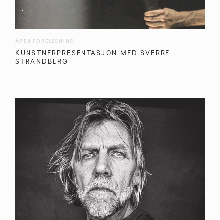
ÅPEN FORELESNING
KUNSTNERPRESENTASJON MED SVERRE
STRANDBERG