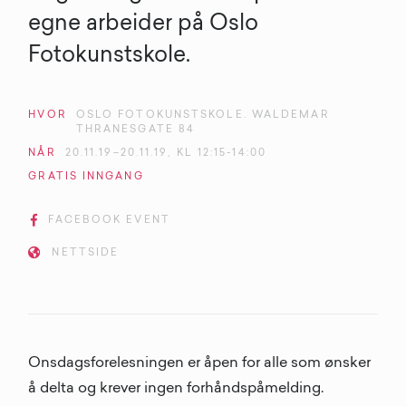
egne arbeider på Oslo
Fotokunstskole.
HVOR
OSLO FOTOKUNSTSKOLE. WALDEMAR
THRANESGATE 84
NÅR
20
.
11
.
19
–
20
.
11
.
19
, KL
12:15-14:00
GRATIS
INNGANG

FACEBOOK EVENT

NETTSIDE
Onsdagsforelesningen er åpen for alle som ønsker
å delta og krever ingen forhåndspåmelding.