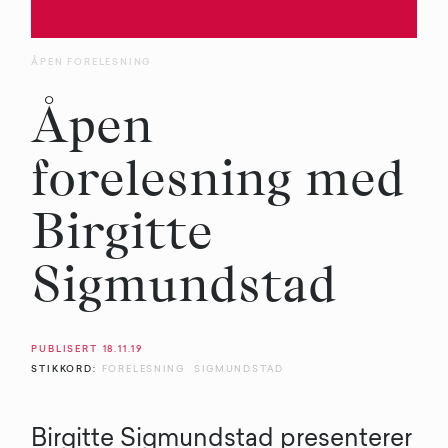
ÅPEN FORELESNING
Åpen
forelesning med
Birgitte
Sigmundstad
PUBLISERT
18.11.19
STIKKORD:
FORELESNING
SIGMUNDSTAD
Birgitte Sigmundstad presenterer