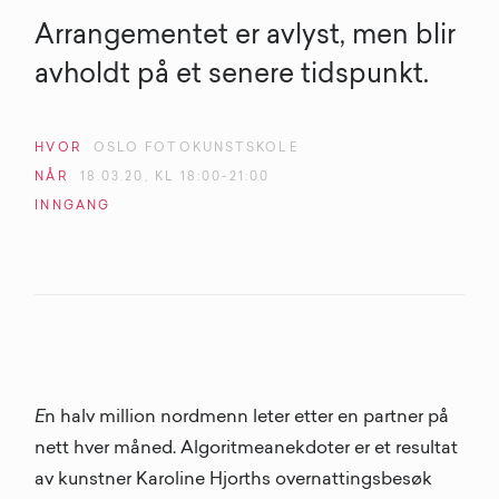
Arrangementet er avlyst, men blir
avholdt på et senere tidspunkt.
HVOR
OSLO FOTOKUNSTSKOLE
NÅR
18
.
03
.
20
, KL
18:00-21:00
INNGANG
E
n halv million nordmenn leter etter en partner på
nett hver måned. Algoritmeanekdoter er et resultat
av kunstner Karoline Hjorths overnattingsbesøk