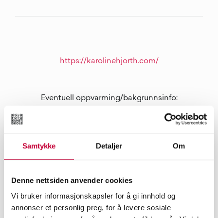
https://karolinehjorth.com/
Eventuell oppvarming/bakgrunnsinfo:
https://radio.nrk.no/serie/ekko#t=57m52.12s
Samtykke
Detaljer
Om
Denne nettsiden anvender cookies
Vi bruker informasjonskapsler for å gi innhold og

annonser et personlig preg, for å levere sosiale
DEL PÅ FACEBOOK