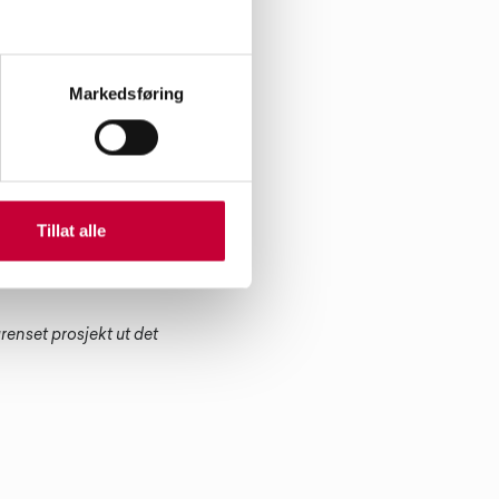
Markedsføring
n, i tillegg får alle to
 gjennomgang.
Tillat alle
grenset prosjekt ut det