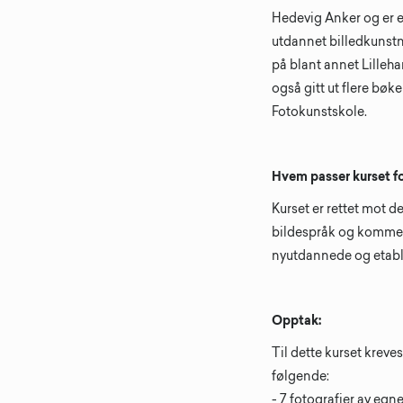
Hedevig Anker og er en
utdannet billedkunstne
på blant annet Lille
også gitt ut flere bøk
Fotokunstskole.
Hvem passer kurset f
Kurset er rettet mot d
bildespråk og komme n
nyutdannede og etabl
Opptak:
Til dette kurset krev
følgende:
- 7 fotografier av egn