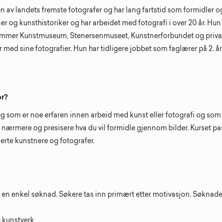
 av landets fremste fotografer og har lang fartstid som formidler og
r og kunsthistoriker og har arbeidet med fotografi i over 20 år. Hun h
hammer Kunstmuseum, Stenersenmuseet, Kunstnerforbundet og private
er med sine fotografier. Hun har tidligere jobbet som faglærer på 2. å
or?
eg som er noe erfaren innen arbeid med kunst eller fotografi og som 
ærmere og presisere hva du vil formidle gjennom bilder. Kurset pa
erte kunstnere og fotografer.
es en enkel søknad. Søkere tas inn primært etter motivasjon. Søknad
e kunstverk