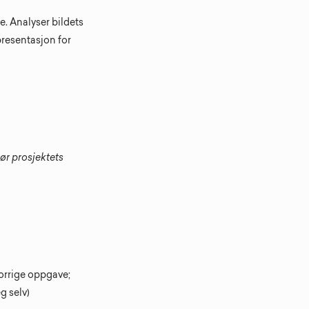
le. Analyser bildets
presentasjon for
jør prosjektets
forrige oppgave;
eg selv)