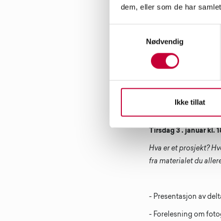
dem, eller som de har samlet
Samtykkevalg
Kursets innhold:
Nødvendig
Kurset er delt inn i fi
veiledninger med kursl
Kurset vil inneholde 
Ikke tillat
Kursbolk 1
Tirsdag 3 . januar kl. 
Hva er et prosjekt? H
fra materialet du alle
- Presentasjon av del
- Forelesning om fotog