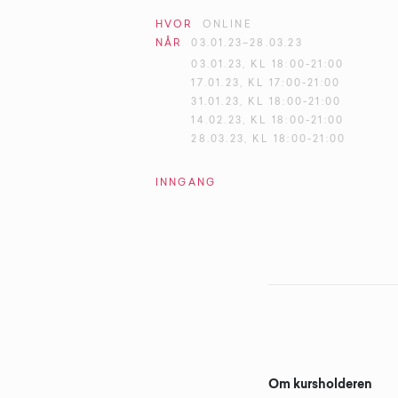
HVOR
ONLINE
NÅR
03
.
01
.
23
–
28
.
03
.
23
03.01.23, KL 18:00-21:00
17.01.23, KL 17:00-21:00
31.01.23, KL 18:00-21:00
14.02.23, KL 18:00-21:00
28.03.23, KL 18:00-21:00
INNGANG
Om kursholderen