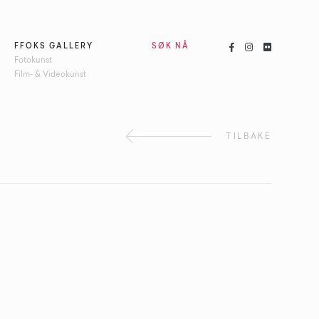



FFOKS GALLERY
SØK NÅ
Fotokunst
Film- & Videokunst
TILBAKE