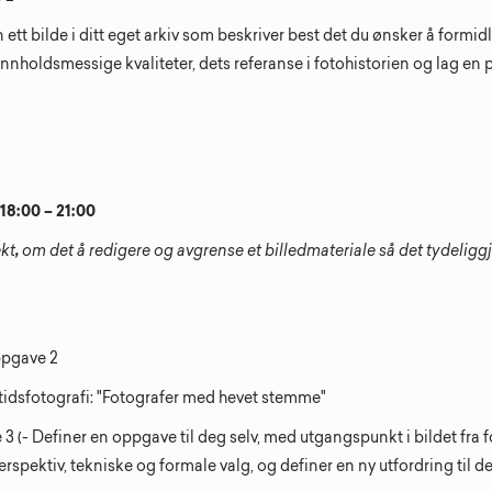
n ett bilde i ditt eget arkiv som beskriver best det du ønsker å formid
innholdsmessige kvaliteter, dets referanse i fotohistorien og lag en 
. 18:00 – 21:00
ekt
,
om det å redigere og avgrense et billedmateriale så det tydeligg
ppgave 2
idsfotografi: "Fotografer med hevet stemme"
3 (- Definer en oppgave til deg selv, med utgangspunkt i bildet fra 
perspektiv, tekniske og formale valg, og definer en ny utfordring til d