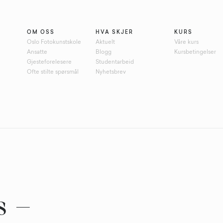
OM OSS
HVA SKJER
KURS
Oslo Fotokunstskole
Aktuelt
Våre kurs
Ansatte
Blogg
Kursbetingelser
Gjesteforelesere
Studentarbeid
Ofte stilte spørsmål
Nyhetsbrev
s –