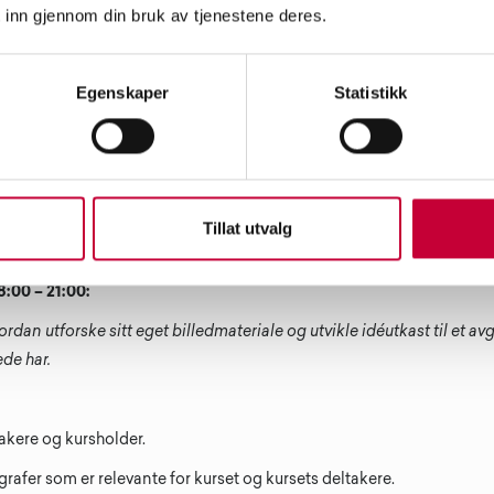
 inn gjennom din bruk av tjenestene deres.
Egenskaper
Statistikk
re bolker. Man møtes samlet på nettet fem ganger i løpet av kursperiode
eder; en i liten gruppe og en individuell.
forelesninger, oppgaver, samtaler, veiledning og avsluttende felles
Tillat utvalg
18:00 – 21:00:
vordan
utforske sitt eget billedmateriale og utvikle idéutkast til et av
rede har.
takere og kursholder.
rafer som er relevante for kurset og kursets deltakere.