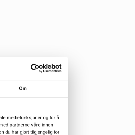
Om
iale mediefunksjoner og for å
 med partnerne våre innen
u har gjort tilgjengelig for