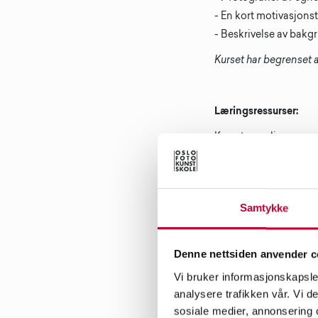
- En kort motivasjons
- Beskrivelse av bakg
Kurset har begrenset a
Læringsressurser:
Kurset er online.
Man må ha eget kamera
Bildene som skal pres
Samtykke
Etter fullført kurs vil 
Denne nettsiden anvender c
Vi bruker informasjonskapsler
Søknadsfrist:
analysere trafikken vår. Vi 
sosiale medier, annonsering 
4 . desember 2022