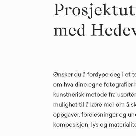
Prosjektutv
med Hedev
Ønsker du å fordype deg i et t
om hva dine egne fotografier ha
kunstnerisk metode fra usortert 
mulighet til å lære mer om å s
oppgaver, forelesninger og und
komposisjon, lys og materialitet