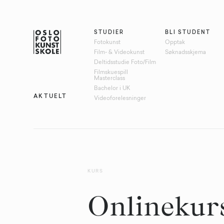
STUDIER
BLI STUDENT
Fotokunst
Opptak
Film- & Videokunst
Søknadsskjema
Deltidsstudie Foto/Film
Filmskuespill
Masterclass
Bachelor i UK
AKTUELT
Videoforelesninger
KURS
Onlinekur