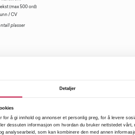
tekst (max 500 ord)
runn / CV
ntall plasser
, valgfri type (ikke mobilkamera).
enteres i klassen må være digitalisert
Detaljer
du motta et kursbevis.
ookies
 for å gi innhold og annonser et personlig preg, for å levere sos
deler dessuten informasjon om hvordan du bruker nettstedet vårt,
og analysearbeid, som kan kombinere den med annen informasjon d