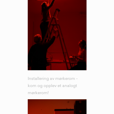
Installering av mørkerom -
kom og opplev et analogt
mørkerom!