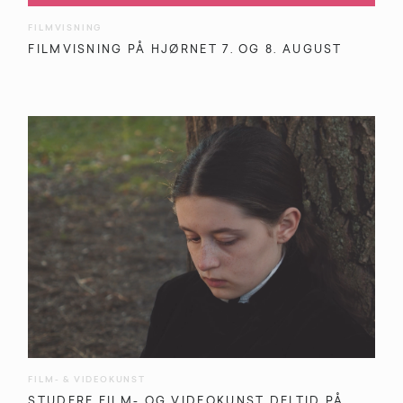
FILMVISNING
FILMVISNING PÅ HJØRNET 7. OG 8. AUGUST
FILM- & VIDEOKUNST
STUDERE FILM- OG VIDEOKUNST DELTID PÅ