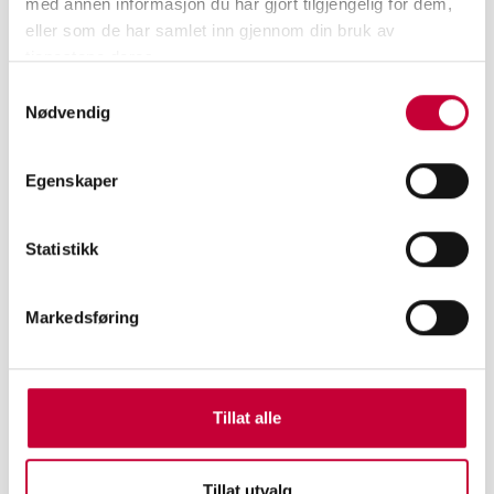
med annen informasjon du har gjort tilgjengelig for dem,
eller som de har samlet inn gjennom din bruk av
tjenestene deres.
Samtykkevalg
Nødvendig
Egenskaper
Kurs: Cyanotypi
Statistikk
Markedsføring
Tillat alle
Tillat utvalg