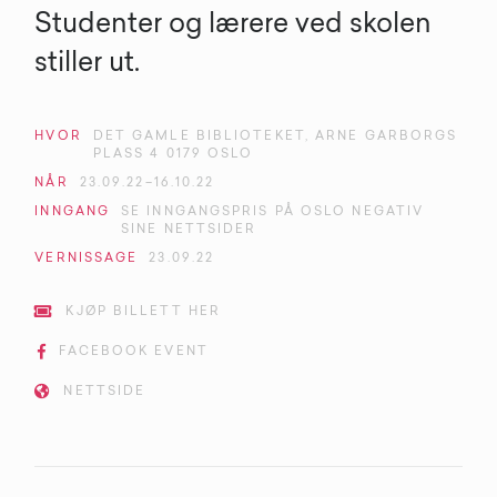
Studenter og lærere ved skolen
stiller ut.
HVOR
DET GAMLE BIBLIOTEKET, ARNE GARBORGS
PLASS 4 0179 OSLO
NÅR
23
.
09
.
22
–
16
.
10
.
22
INNGANG
SE INNGANGSPRIS PÅ OSLO NEGATIV
SINE NETTSIDER
VERNISSAGE
23
.
09
.
22

KJØP BILLETT HER

FACEBOOK EVENT

NETTSIDE