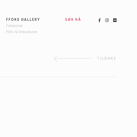



FFOKS GALLERY
SØK NÅ
Fotokunst
Film- & Videokunst
TILBAKE