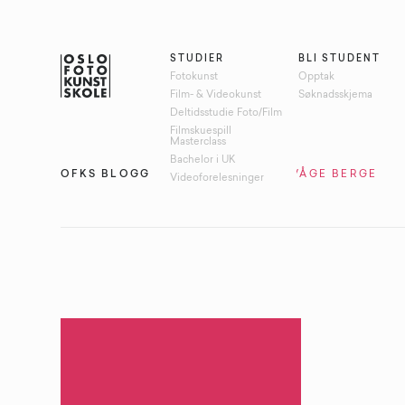
STUDIER
BLI STUDENT
Fotokunst
Opptak
Film- & Videokunst
Søknadsskjema
Deltidsstudie Foto/Film
Filmskuespill
Masterclass
Bachelor i UK
OFKS BLOGG
STIKKORD:
ARILD VÅGE BERGE
Videoforelesninger