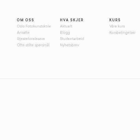
OM OSS
HVA SKJER
KURS
Oslo Fotokunstskole
Aktuelt
Våre kurs
Ansatte
Blogg
Kursbetingelser
Gjesteforelesere
Studentarbeid
Ofte stilte spørsmål
Nyhetsbrev