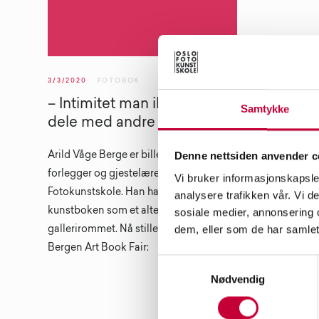
3/3/2020
FOTOBOK
– Intimitet man ikke må
Samtykke
dele med andre
Denne nettsiden anvender c
Arild Våge Berge er billedkunstner,
forlegger og gjestelærer ved Oslo
Vi bruker informasjonskapsler
Fotokunstskole. Han har tro på
analysere trafikken vår. Vi 
kunstboken som et alternativ til
sosiale medier, annonsering 
dem, eller som de har samlet
gallerirommet. Nå stiller han ut på
Bergen Art Book Fair:
Samtykkevalg
Nødvendig