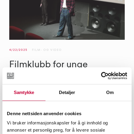
4/22/2025
FILM- OG VIDEO
Filmklubb for unge
filminteresserte
I Vega Filmklubb håndplukkes filmene i programmet av
Samtykke
Detaljer
Om
filminteresserte mellom 18-25 år. Vi har snakket med
prosjektleder Hannah Hasseløy om filmklubben og
Denne nettsiden anvender cookies
vårsemesterets program 100 år med film.
Vi bruker informasjonskapsler for å gi innhold og
annonser et personlig preg, for å levere sosiale