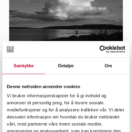
Anastasia Brykova har nylig mottatt hederlig
Samtykke
Detaljer
Om
omtale for dette bildet i Norges Fotografforbunds
Landskonkurranse.
Denne nettsiden anvender cookies
Vi bruker informasjonskapsler for å gi innhold og
Du fikk nettopp hederlig omtale i Norges
annonser et personlig preg, for å levere sosiale
Fotografforbunds landskonkurranse 2025,
mediefunksjoner og for å analysere trafikken vår. Vi deler
gratulerer! Kan du fortelle litt om bildet du
dessuten informasjon om hvordan du bruker nettstedet
deltok med?
vårt, med partnerne våre innen sosiale medier,
annonsering og analysearbeid, som kan kombinere den