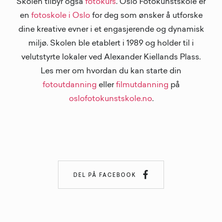
Skolen tilbyr også
fotokurs
. Oslo Fotokunstskole er
en
fotoskole i Oslo
for deg som ønsker å utforske
dine kreative evner i et engasjerende og dynamisk
miljø. Skolen ble etablert i 1989 og holder til i
velutstyrte lokaler ved Alexander Kiellands Plass.
Les mer om hvordan du kan starte din
fotoutdanning
eller
filmutdanning
på
oslofotokunstskole.no
.

DEL PÅ FACEBOOK