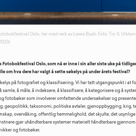
Fotobokfestival Oslo, her med verk av Lewis Bush. Foto: Tor S. Ulste
2023)
s Fotobokfestival Oslo, som nå er inne i sin aller siste uke på tidl
le om hva dere har valgt å sette søkelys på under årets festival?
økelys på fotografiet og klassifisering. Vi har tatt utgangspunkt i at 
samle, å måle, å indeksere, å klassifisere, å kategorisere og å syste
og fotobøker som involverer omfattende undersøkelser og presente
, geopolitikk, taksonomi, politiske avtaler, gjenoppbygging, krig, t
nskap, overvåking, offentlig hemmelighold, det skjulte, det usynlige
stnere gjør uhåndterbare systemer materielt håndterbare gjennom 
knikker og fotobøker.