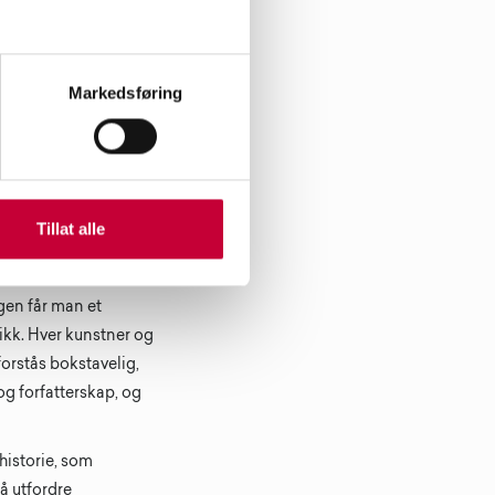
Markedsføring
ca. Foto: Tor S.
Tillat alle
 se i denne
gen får man et
ikk. Hver kunstner og
orstås bokstavelig,
 og forfatterskap, og
historie, som
å utfordre