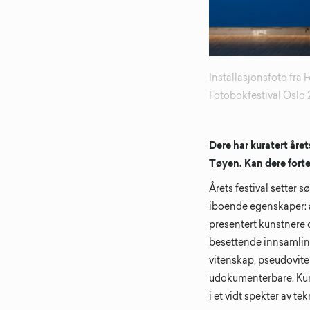
Installasjonsfoto fra 
Fotobokfestival Oslo 
Dere har kuratert året
Tøyen. Kan dere fortel
Årets festival setter s
iboende egenskaper: å 
presentert kunstnere 
besettende innsamling
vitenskap, pseudovite
udokumenterbare. Kun
i et vidt spekter av te