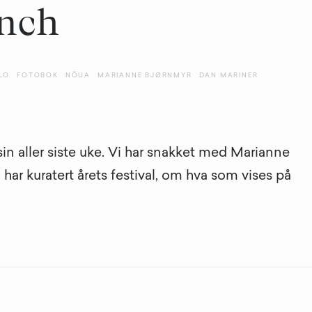
nch
LO
FOTOBOK
NŌUA
MARIANNE BJØRNMYR
DAN MARINER
sin aller siste uke. Vi har snakket med Marianne
ar kuratert årets festival, om hva som vises på