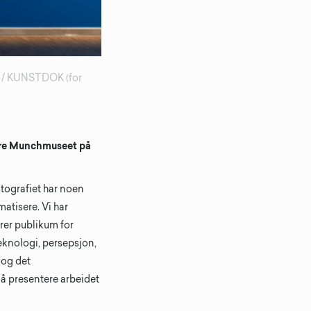
in / KUNSTDOK (for
igere Munchmuseet på
fotografiet har noen
matisere. Vi har
rer publikum for
eknologi, persepsjon,
 og det
å presentere arbeidet