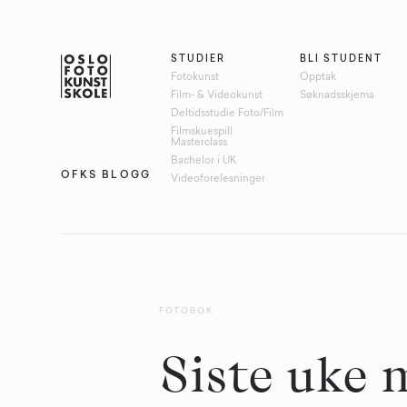
STUDIER
BLI STUDENT
Fotokunst
Opptak
Film- & Videokunst
Søknadsskjema
Deltidsstudie Foto/Film
Filmskuespill
Masterclass
Bachelor i UK
OFKS BLOGG
Videoforelesninger
FOTOBOK
Siste uke 