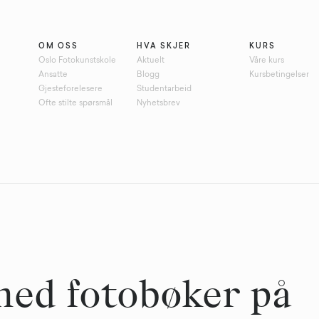
OM OSS
HVA SKJER
KURS
Oslo Fotokunstskole
Aktuelt
Våre kurs
Ansatte
Blogg
Kursbetingelser
Gjesteforelesere
Studentarbeid
Ofte stilte spørsmål
Nyhetsbrev
med fotobøker på