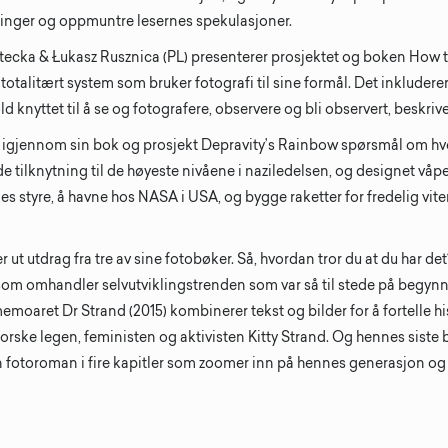
linger og oppmuntre lesernes spekulasjoner.
ecka & Łukasz Rusznica (PL) presenterer prosjektet og boken How t
 totalitært system som bruker fotografi til sine formål. Det inkludere
knyttet til å se og fotografere, observere og bli observert, beskrive
er igjennom sin bok og prosjekt Depravity’s Rainbow spørsmål om hv
 tilknytning til de høyeste nivåene i naziledelsen, og designet våp
es styre, å havne hos NASA i USA, og bygge raketter for fredelig vit
r ut utdrag fra tre av sine fotobøker. Så, hvordan tror du at du har d
 som omhandler selvutviklingstrenden som var så til stede på begynn
emoaret Dr Strand (2015) kombinerer tekst og bilder for å fortelle 
rske legen, feministen og aktivisten Kitty Strand. Og hennes siste 
n fotoroman i fire kapitler som zoomer inn på hennes generasjon og 