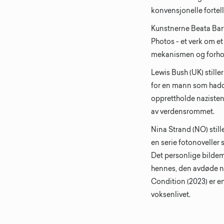
konvensjonelle fortel
Kunstnerne Beata Bart
Photos - et verk om et
mekanismen og forhold 
Lewis Bush (UK) still
for en mann som hadde
opprettholde nazisten
av verdensrommet.
Nina Strand (NO) stille
en serie fotonoveller
Det personlige bildem
hennes, den avdøde no
Condition (2023) er e
voksenlivet.