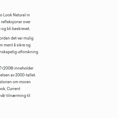
o Look Natural in
r refleksjoner over
 og bli beskrevet.
ordan det var mulig
en ment å sikre og
enskapelig utforskning
et? (2008) inneholder
elsen av 2000-tallet.
historien om moren
bok, Current
vår tilnærming til