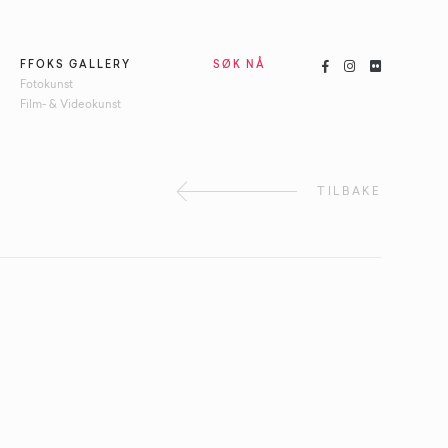



FFOKS GALLERY
SØK NÅ
Fotokunst
Film- & Videokunst
TILBAKE