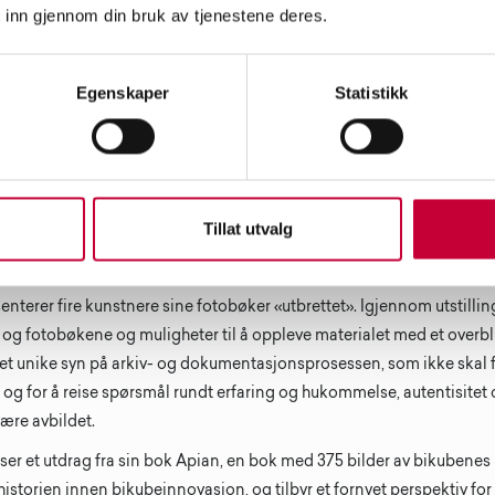
 inn gjennom din bruk av tjenestene deres.
Egenskaper
Statistikk
Fotobokfestival Oslo, her med verk av Beata Bartecka & Łukasz Ruszni
for Fotobokfestival Oslo 2023)
Tillat utvalg
 tidligere Munchmuseet på Tøyen er åpen ut uken. Hva får publikum
terer fire kunstnere sine fotobøker «utbrettet». Igjennom utstillin
e og fotobøkene og muligheter til å oppleve materialet med et overbl
eget unike syn på arkiv- og dokumentasjonsprosessen, som ikke skal f
il, og for å reise spørsmål rundt erfaring og hukommelse, autentisitet
være avbildet.
iser et utdrag fra sin bok Apian, en bok med 375 bilder av bikubenes 
storien innen bikubeinnovasjon, og tilbyr et fornyet perspektiv for 