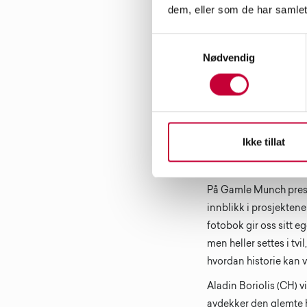
dem, eller som de har samlet
Samtykkevalg
Nødvendig
Installasjonsfoto fra 
Ulstein / KUNSTDOK (
Ikke tillat
Hovedutstillingen på
utstillingen?
På Gamle Munch presen
innblikk i prosjekten
fotobok gir oss sitt 
men heller settes i tv
hvordan historie kan 
Aladin Boriolis (CH) v
avdekker den glemte hi