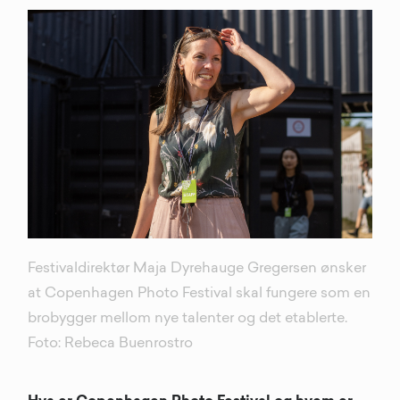
Festivaldirektør Maja Dyrehauge Gregersen ønsker
at Copenhagen Photo Festival skal fungere som en
brobygger mellom nye talenter og det etablerte.
Foto: Rebeca Buenrostro