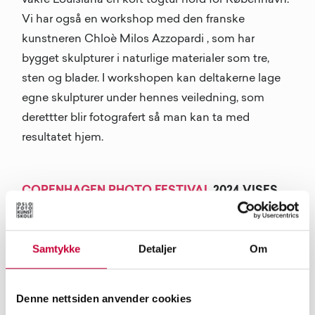
Vi har også en workshop med den franske
kunstneren Chloè Milos Azzopardi , som har
bygget skulpturer i naturlige materialer som tre,
sten og blader. I workshopen kan deltakerne lage
egne skulpturer under hennes veiledning, som
derettter blir fotografert så man kan ta med
resultatet hjem.
COPENHAGEN PHOTO FESTIVAL
2024 VISES
TIL OG MED 16. JUNI. SE HELE
FESTIVALPROGRAMMET PÅ
Samtykke
Detaljer
Om
COPENHAGENPHOTOFESTIVAL.COM
. ET
UTVALG STUDENTER FRA OSLO
FOTOKUNSTSKOLE DELTAR I ÅRETS
Denne nettsiden anvender cookies
PROGRAM I UTSTILLINGEN GLOWING