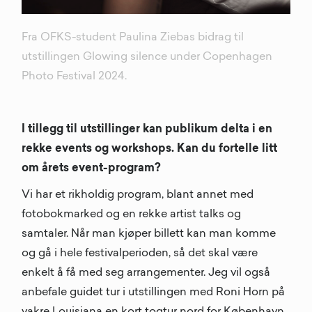
Fra OFKS-student Paulina Ziebas bidrag til
utstillingen Glowing silence under Copenhagen
Photo Festival 2024.
I tillegg til utstillinger kan publikum delta i en
rekke events og workshops. Kan du fortelle litt
om årets event-program?
Vi har et rikholdig program, blant annet med
fotobokmarked og en rekke artist talks og
samtaler. Når man kjøper billett kan man komme
og gå i hele festivalperioden, så det skal være
enkelt å få med seg arrangementer. Jeg vil også
anbefale guidet tur i utstillingen med Roni Horn på
vakre Louisiana en kort togtur nord for København.