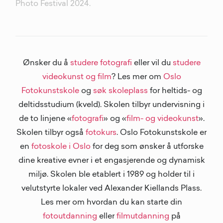
Photo Festival 2024.
Ønsker du å
studere fotografi
eller vil du
studere
videokunst og film
? Les mer om
Oslo
Fotokunstskole
og
søk skoleplass
for heltids- og
deltidsstudium (kveld). Skolen tilbyr undervisning i
de to linjene «
fotografi
» og «
film- og videokunst
».
Skolen tilbyr også
fotokurs
. Oslo Fotokunstskole er
en
fotoskole i Oslo
for deg som ønsker å utforske
dine kreative evner i et engasjerende og dynamisk
miljø. Skolen ble etablert i 1989 og holder til i
velutstyrte lokaler ved Alexander Kiellands Plass.
Les mer om hvordan du kan starte din
fotoutdanning
eller
filmutdanning
på