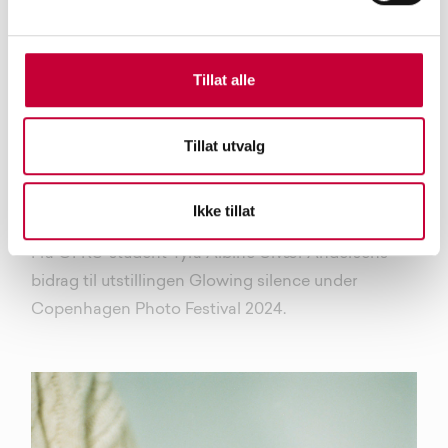
Tillat alle
Tillat utvalg
Ikke tillat
Fra OFKS-student Tyra Albine Ulvær Andersens
bidrag til utstillingen Glowing silence under
Copenhagen Photo Festival 2024.