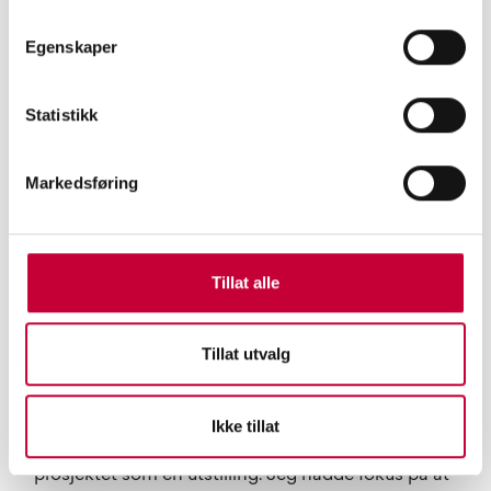
Egenskaper
Statistikk
Markedsføring
Signe Marie Andersen - Wetherspoons pub.
Tillat alle
Flere av fotografiene kommer fra boken Visitors,
som ble utgitt på forlaget Teknisk Industri i fjor
Tillat utvalg
høst. Kan du fortelle litt om denne utgivelsen?
Boka Visitors var utgangspunktet for hele
Ikke tillat
prosjektet. Jeg hadde egentlig ikke tenkt på dette
prosjektet som en utstilling. Jeg hadde fokus på at