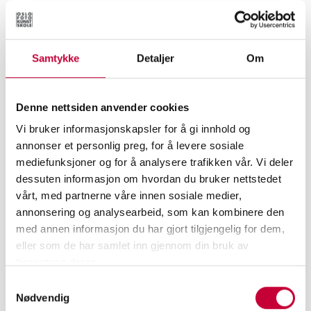
som er en del av vår samtid". Hvilke stemninger
er det du har jobbet med i dette prosjektet?
En type stemning som antyder noe gjenkjennbart
Samtykke
Detaljer
Om
ved dagens samfunn. Jeg har lett etter scener og
mennesker som kan formidle de stemninger jeg
Denne nettsiden anvender cookies
opplever som utpreget i vår samtid. Et Europa sterkt
Vi bruker informasjonskapsler for å gi innhold og
preget av at fellesskapstanken står for fall, hvor
annonser et personlig preg, for å levere sosiale
skillet mellom fattig og rik vokser.
mediefunksjoner og for å analysere trafikken vår. Vi deler
Den eksistensielle ensomheten som finnes i alt og
dessuten informasjon om hvordan du bruker nettstedet
alle blir tydelig i en verden i oppløsning.
vårt, med partnerne våre innen sosiale medier,
annonsering og analysearbeid, som kan kombinere den
med annen informasjon du har gjort tilgjengelig for dem,
eller som de har samlet inn gjennom din bruk av
tjenestene deres.
Samtykkevalg
Nødvendig