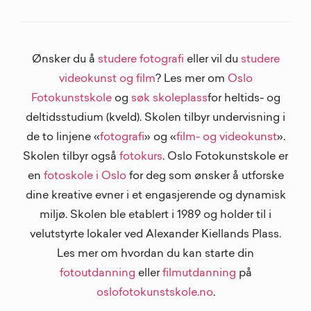
Ønsker du å
studere fotografi
eller vil du
studere
videokunst og film
? Les mer om
Oslo
Fotokunstskole
og
søk skoleplass
for heltids- og
deltidsstudium (kveld). Skolen tilbyr undervisning i
de to linjene «
fotografi
» og «
film- og videokunst
».
Skolen tilbyr også
fotokurs
. Oslo Fotokunstskole er
en
fotoskole i Oslo
for deg som ønsker å utforske
dine kreative evner i et engasjerende og dynamisk
miljø. Skolen ble etablert i 1989 og holder til i
velutstyrte lokaler ved Alexander Kiellands Plass.
Les mer om hvordan du kan starte din
fotoutdanning
eller
filmutdanning
på
oslofotokunstskole.no
.