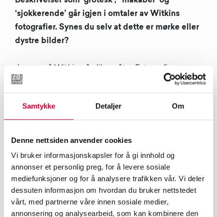
Beskrivelser som ’grotesk’, ‘makaber’ og
‘sjokkerende’ går igjen i omtaler av Witkins
fotografier. Synes du selv at dette er mørke eller
dystre bilder?
Jeg ser på Witkin på ulike måter. Fotografiene er
hjemsøkende og vakre, groteske, men dristige i sin
trass – en grusom skjønnhet som er like
Samtykke
Detaljer
Om
overbevisende som den er tabu. I de mange lagene
finnes det og humor for å kunne provosere, for å
fortelle en annen historie. Som i historien rundt
Denne nettsiden anvender cookies
bildet ’Leda Giving Her Lover a Condom, New
Vi bruker informasjonskapsler for å gi innhold og
Mexico, 2011’, der referansene til gresk mytologi er
annonser et personlig preg, for å levere sosiale
klare, men hvor tittelen foreslår en annen retning
mediefunksjoner og for å analysere trafikken vår. Vi deler
dessuten informasjon om hvordan du bruker nettstedet
inn i denne historien. (Se historiske avbildninger av
vårt, med partnerne våre innen sosiale medier,
og les mer om den greske myten
her
).
annonsering og analysearbeid, som kan kombinere den