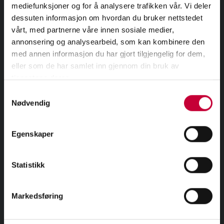
mediefunksjoner og for å analysere trafikken vår. Vi deler
dessuten informasjon om hvordan du bruker nettstedet
vårt, med partnerne våre innen sosiale medier,
annonsering og analysearbeid, som kan kombinere den
med annen informasjon du har gjort tilgjengelig for dem,

eller som de har samlet inn gjennom din bruk av
DEL PÅ FACEBOOK
tjenestene deres.
Samtykkevalg
Nødvendig
Egenskaper
Statistikk
MELD DEG PÅ VÅRT NYHETSBREV
Markedsføring