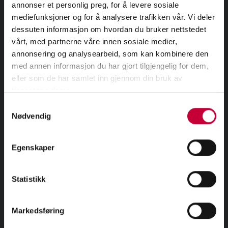
mellom teknologioptimisme versus
annonser et personlig preg, for å levere sosiale
mediefunksjoner og for å analysere trafikken vår. Vi deler
teknologipessimisme.
dessuten informasjon om hvordan du bruker nettstedet
vårt, med partnerne våre innen sosiale medier,
annonsering og analysearbeid, som kan kombinere den
med annen informasjon du har gjort tilgjengelig for dem,
eller som de har samlet inn gjennom din bruk av

tjenestene deres.
DEL PÅ FACEBOOK
Samtykkevalg
Nødvendig
Egenskaper
Statistikk
MELD DEG PÅ VÅRT NYHETSBREV
Markedsføring