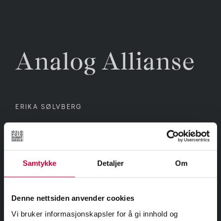
Analog Allianse
ERIKA SØLVBERG
Samtykke
Detaljer
Om
I mocumentaren “Analog Allianse” intervjues en gruppe
som har besluttet seg for å droppe internett. Filmen
Denne nettsiden anvender cookies
reflekterer rundt temaer som internettavhengighet og
trender, og forsøker å ha et satirisk blikk på motsetningen
Vi bruker informasjonskapsler for å gi innhold og