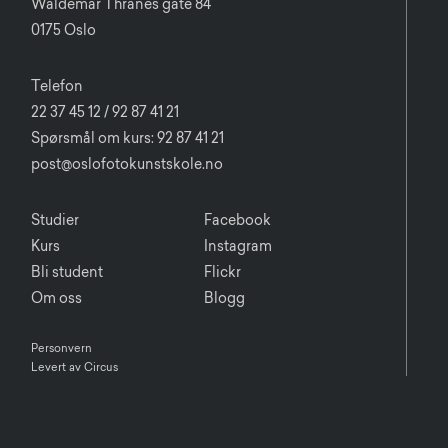
Waldemar Thranes gate 84
0175 Oslo
Telefon
22 37 45 12 / 92 87 41 21
Spørsmål om kurs: 92 87 41 21
post@oslofotokunstskole.no
Studier
Facebook
Kurs
Instagram
Bli student
Flickr
Om oss
Blogg
Personvern
Levert av Circus