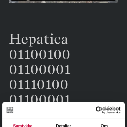
Hepatica
01100100
01100001
01110100
01100001
Samtykke
Detaljer
Om
TERJE TOLLESHAUG