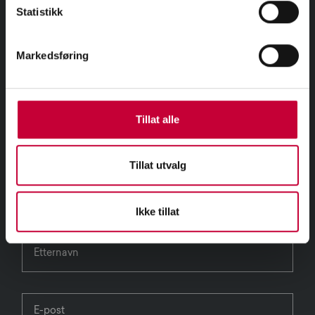
Statistikk
Markedsføring
MELD DEG PÅ VÅRT NYHETSBREV
Tillat alle
Tillat utvalg
Ikke tillat