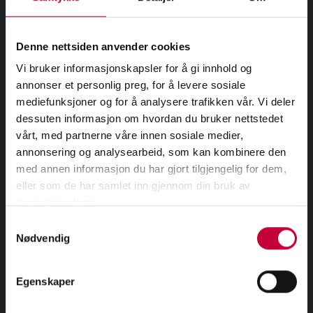
Denne nettsiden anvender cookies
Vi bruker informasjonskapsler for å gi innhold og
annonser et personlig preg, for å levere sosiale
import random def evolve(x): # in which change will
mediefunksjoner og for å analysere trafikken vår. Vi deler
happen i = random.randint(0, len(x)-1) if(x[i] == 0): x[i] = 1
dessuten informasjon om hvordan du bruker nettstedet
else: x[i] = 1 # photosynthesis code x =[6CO2 + 12H2O →
vårt, med partnerne våre innen sosiale medier,
C6H12O6 + 6O2 + 6H2O] # the process of evolution # will
annonsering og analysearbeid, som kan kombinere den
take place 500 times for j in range(0, 500): evolve(x)
med annen informasjon du har gjort tilgjengelig for dem,
print(x)
eller som de har samlet inn gjennom din bruk av
tjenestene deres.
Samtykkevalg
Nødvendig

Egenskaper
DEL PÅ FACEBOOK