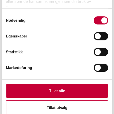
eller som de har samlet inn gjennom din bruk av
tjenestene deres.
Samtykkevalg
Nødvendig
Egenskaper
Statistikk
Markedsføring
UTSTILLLING
AVGANGSUTSTILLINGEN 2026 - FOTOKUNST
KVELD
Tillat alle
Tillat utvalg