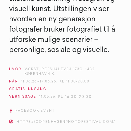
visuell kunst. Utstillingen viser
hvordan en ny generasjon
fotografer bruker fotografiet til å
utforske mulige scenarier –
personlige, sosiale og visuelle.
HVOR
VÆKST, REFSHALEVEJ 173C, 1432
KØBENHAVN K.
NÅR
11
.
06
.
26
–
17
.
06
.
26
, KL
11:00-20:00
GRATIS
INNGANG
VERNISSAGE
11
.
06
.
26
, KL
16:00-20:00

FACEBOOK EVENT

HTTPS://COPENHAGENPHOTOFESTIVAL.COM/