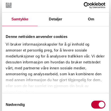
FILM- & VIDEOKUNST
STUDERE FILM- OG VIDEOKUNST DELTID PÅ
Samtykke
Detaljer
Om
KVELDEN?
Denne nettsiden anvender cookies
Vi bruker informasjonskapsler for å gi innhold og
annonser et personlig preg, for å levere sosiale
mediefunksjoner og for å analysere trafikken vår. Vi deler
dessuten informasjon om hvordan du bruker nettstedet
vårt, med partnerne våre innen sosiale medier,
annonsering og analysearbeid, som kan kombinere den
med annen informasjon du har gjort tilgjengelig for dem,
eller som de har samlet inn gjennom din bruk av
tjenestene deres.
Samtykkevalg
Nødvendig
KURS