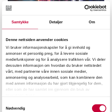
Samtykke
Detaljer
Om
FOTOSALONGEN
FOTOSALONGEN: ÅPEN FORELESNING -
Denne nettsiden anvender cookies
CUBANSK FOTOGRAFI OG HAVANA-BIENNALEN
Vi bruker informasjonskapsler for å gi innhold og
annonser et personlig preg, for å levere sosiale
mediefunksjoner og for å analysere trafikken vår. Vi deler
dessuten informasjon om hvordan du bruker nettstedet
vårt, med partnerne våre innen sosiale medier,
annonsering og analysearbeid, som kan kombinere den
med annen informasjon du har gjort tilgjengelig for dem,
eller som de har samlet inn gjennom din bruk av
tjenestene deres.
Samtykkevalg
Nødvendig