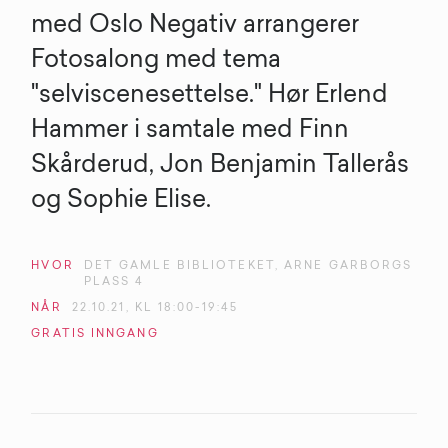
med Oslo Negativ arrangerer
Fotosalong med tema
"selviscenesettelse." Hør Erlend
Hammer i samtale med Finn
Skårderud, Jon Benjamin Tallerås
og Sophie Elise.
HVOR
DET GAMLE BIBLIOTEKET, ARNE GARBORGS
PLASS 4
NÅR
22
.
10
.
21
, KL
18:00-19:45
GRATIS
INNGANG