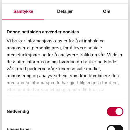
filmene sine som en form for kunstnerisk
opplysningsfilm, og nå klipper hun filmen hun lager om
Samtykke
Detaljer
Om
tilblivelsen av det nye Nasjonalmuseet. Vi har snakket
med Birgitte om hennes vei inn i dokumentarfilm.
Denne nettsiden anvender cookies
Vi bruker informasjonskapsler for å gi innhold og
annonser et personlig preg, for å levere sosiale
mediefunksjoner og for å analysere trafikken vår. Vi deler
dessuten informasjon om hvordan du bruker nettstedet
vårt, med partnerne våre innen sosiale medier,
annonsering og analysearbeid, som kan kombinere den
med annen informasjon du har gjort tilgjengelig for dem,
eller som de har samlet inn gjennom din bruk av
tjenestene deres.
Samtykkevalg
Nødvendig
Egenskaper