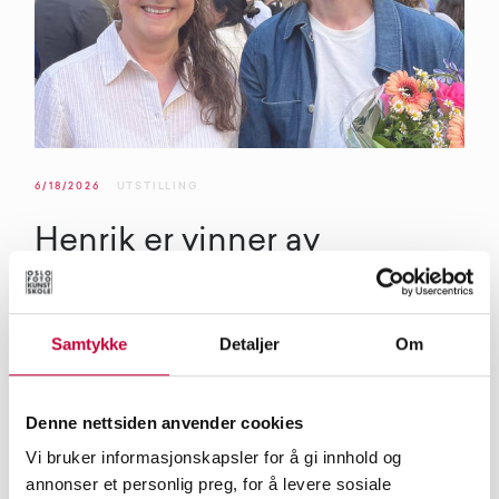
6/18/2026
UTSTILLING
Henrik er vinner av
prestisjepris
Henrik Follesø Egeland er mottaker av BKHs
Samtykke
Detaljer
Om
Fotokunstpris på Vårutstillingen 2026. Vi har snakket med
Henrik om den prestisjetunge prisen og prosjektet han
Denne nettsiden anvender cookies
viser.
Vi bruker informasjonskapsler for å gi innhold og
annonser et personlig preg, for å levere sosiale