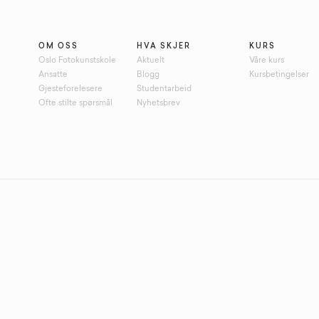
OM OSS
HVA SKJER
KURS
Oslo Fotokunstskole
Aktuelt
Våre kurs
Ansatte
Blogg
Kursbetingelser
Gjesteforelesere
Studentarbeid
Ofte stilte spørsmål
Nyhetsbrev