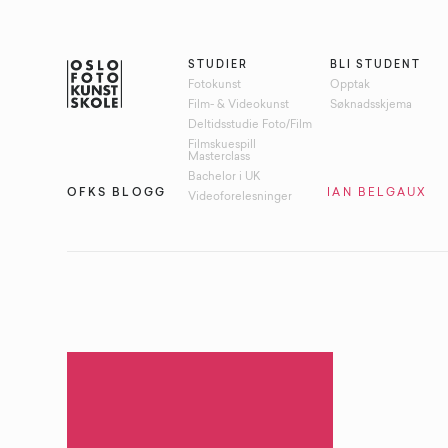
STUDIER
BLI STUDENT
Fotokunst
Opptak
Film- & Videokunst
Søknadsskjema
Deltidsstudie Foto/Film
Filmskuespill
Masterclass
Bachelor i UK
OFKS BLOGG
STIKKORD:
CHRISTIAN BELGAUX
Videoforelesninger