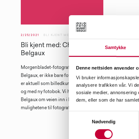
2/25/2021
BLI KJENT MED
Bli kjent med: Christian
Samtykke
Belgaux
Denne nettsiden anvender c
Morgenbladet-fotograf, Christian
Belgaux, er ikke bare fotojournalist. Han
Vi bruker informasjonskapsler
er aktuell som billedkunstner, kurator
analysere trafikken vår. Vi 
og med ny fotobok. Vi har snakket med
sosiale medier, annonsering 
dem, eller som de har samlet
Belgaux om veien inn i kunsten og
mulighetene til fotografiet:
Samtykkevalg
Nødvendig