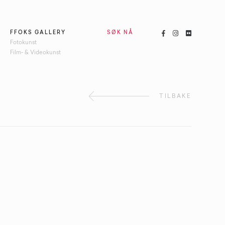



FFOKS GALLERY
SØK NÅ
Fotokunst
Film- & Videokunst
TILBAKE