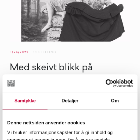
8/24/2022
UTSTILLING
Med skeivt blikk på
fotografiet
Fotografiets dag byr på to dager spekket med fotografi,
Samtykke
Detaljer
Om
kunstnersamtaler og klubb på Preus museum. Vi har
snakket med Ingri Østerholt fra Preus om årets program,
og eks OFKS-student Kine Sofie Berntsen som er
Denne nettsiden anvender cookies
utstillingsaktuell med filmen Cowboy is a womans dream.
Vi bruker informasjonskapsler for å gi innhold og
annonser et personlig preg, for å levere sosiale