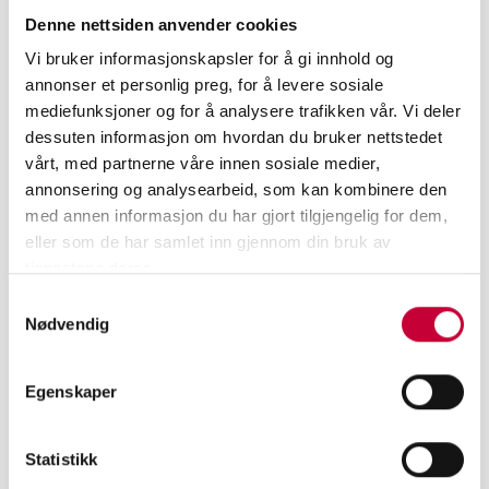
medier i mitt eget liv. Vi har snakket med Kristian om
Denne nettsiden anvender cookies
filmen som vises på K4, hans ambivalente forhold til
Vi bruker informasjonskapsler for å gi innhold og
kunstig intelligens, om hvorfor han mener 2001: A Space
annonser et personlig preg, for å levere sosiale
Odyssey er det viktigst kunstverket som noen sinne er
mediefunksjoner og for å analysere trafikken vår. Vi deler
laget og om å leve i lock-down i Berlin:
dessuten informasjon om hvordan du bruker nettstedet
vårt, med partnerne våre innen sosiale medier,
annonsering og analysearbeid, som kan kombinere den
med annen informasjon du har gjort tilgjengelig for dem,
eller som de har samlet inn gjennom din bruk av
tjenestene deres.
Samtykkevalg
Nødvendig
Egenskaper
Statistikk