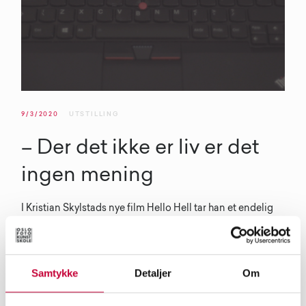
9/3/2020
UTSTILLING
– Der det ikke er liv er det
ingen mening
I Kristian Skylstads nye film Hello Hell tar han et endelig
oppgjør med kunstig intelligens: – Jeg anser alle
datamaskiner for å være idiotiske enheter som gjør
menneskeheten til idioter […] Dette verket er et slags
Samtykke
Detaljer
Om
endepunkt for meg hva gjelder både refleksjoner knyttet
til teknologi og en konsumerende holdning til digitale