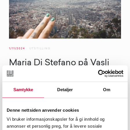
1/11/2024
UTSTILLING
Maria Di Stefano på Vasli
Souza
Den italienske fotografen Maria Di Stefano er årets første
Samtykke
Detaljer
Om
utstiller hos Vasli Souza på Damplassen. Vi har snakket
med gallerist Rasmus Vasli om utstillingen han beskriver
Denne nettsiden anvender cookies
som en intim og privat søken etter det ukjente.
Vi bruker informasjonskapsler for å gi innhold og
annonser et personlig preg, for å levere sosiale