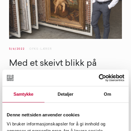
5/6/2022
OFKS-LÆRER
Med et skeivt blikk på
samlingen
OFKS-lærer Mathias Skaset har saumfart kunstmuseet
Samtykke
Detaljer
Om
KODEs samling etter kunst som tilbyr et skeivt blikk på
omgivelsene. Vi har snakket med Mathias om utstillingen
som kan sees ut året på museet i Bergen, og arbeidet bak
Denne nettsiden anvender cookies
å løfte frem marginaliserte historier fra museets arkiver.
Vi bruker informasjonskapsler for å gi innhold og
annonser et personlig preg, for å levere sosiale