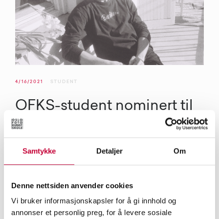
4/16/2021
STUDENT
OFKS-student nominert til
Kortfilmfestivalen
Oslo Fotokunstskole-student, Samuel Feste Midteide, er
Samtykke
Detaljer
Om
nominert til Kortfilmfestivalen i Grimstad for dragongirls
nye musikkvideo. Vi har snakket med Midteide om
Denne nettsiden anvender cookies
prosjektet og kunstnerskapet hans.
Vi bruker informasjonskapsler for å gi innhold og
annonser et personlig preg, for å levere sosiale