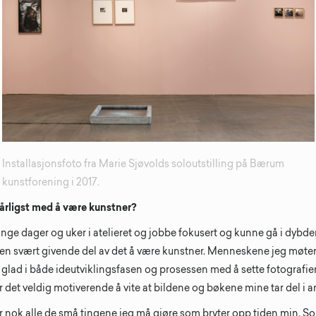
Installasjonsfoto fra Marie Sjøvolds soloutstilling på Bærum
kunstforening i 2017.
dårligst med å være kunstner?
ringe dager og uker i atelieret og jobbe fokusert og kunne gå i dybd
en svært givende del av det å være kunstner. Menneskene jeg møter
g glad i både ideutviklingsfasen og prosessen med å sette fotografi
er det veldig motiverende å vite at bildene og bøkene mine tar del i 
t er nok alle de små tingene jeg må gjøre som bryter opp tiden min. 