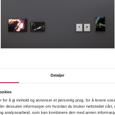
Detaljer
Installasjonsfoto fra prosjektet "Om natten er alle alene", vist i
utstillingen Norsk Dokumentarfotografi på
Henie Onstad
kunstsenter
. Foto: Øystein Thorvaldsen
ookies
e at du begynte du å fotografere?
 for å gi innhold og annonser et personlig preg, for å levere sos
deler dessuten informasjon om hvordan du bruker nettstedet vårt,
 mor og bestefar som var veldig opptatt av å lage fotoalbum. Hver
og analysearbeid, som kan kombinere den med annen informasjon d
 jeg bort til hyllen under stuevinduet og dykket inn i deres album.