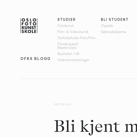
STUDIER
BLI STUDENT
Fotokunst
Opptak
Film- & Videokunst
Søknadsskjema
Deltidsstudie Foto/Film
Filmskuespill
Masterclass
Bachelor i UK
OFKS BLOGG
Videoforelesninger
INTERVJU
Bli kjent 