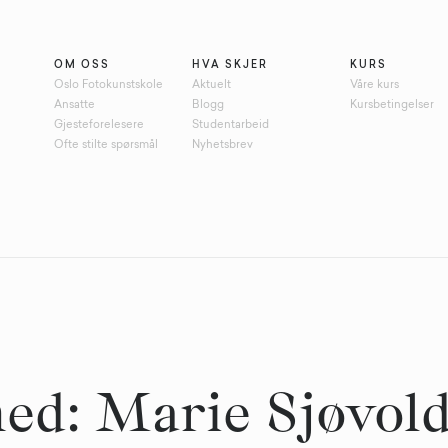
OM OSS
HVA SKJER
KURS
Oslo Fotokunstskole
Aktuelt
Våre kurs
Ansatte
Blogg
Kursbetingelser
Gjesteforelesere
Studentarbeid
Ofte stilte spørsmål
Nyhetsbrev
med: Marie Sjøvol