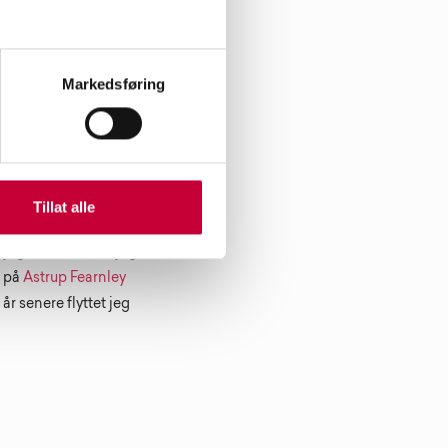
alavisa da jeg var 12
 hadde blender, og jeg
egynte å fotografere
Markedsføring
 med omverdenen, se
re og jeg kunne
 tilgang til min egen
tsigbare.
Tillat alle
jeg visste ikke at jeg
g på
Astrup Fearnley
år senere flyttet jeg