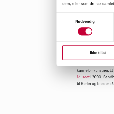
dem, eller som de har samlet
meg til mitt første ka
år. Jeg husker fremde
Samtykkevalg
slapp å ha kun ett se
Nødvendig
var at da kunne jeg 
og være i verden på s
forsvinne inn i kamer
underbevissthet på en
Ikke tillat
Når visste du at du vil
Fra 14 - 15 års aldere
kunne bli kunstner. E
Museet
i 2000. Sandb
til Berlin og ble der i