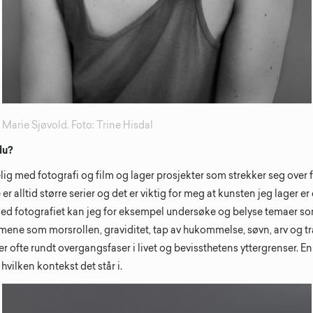
Marie Sjøvold. Foto: Trine Hisdal
du?
g med fotografi og film og lager prosjekter som strekker seg over fl
 alltid større serier og det er viktig for meg at kunsten jeg lager er
 fotografiet kan jeg for eksempel undersøke og belyse temaer som
mene som morsrollen, graviditet, tap av hukommelse, søvn, arv og 
ser ofte rundt overgangsfaser i livet og bevissthetens yttergrenser. 
hvilken kontekst det står i.