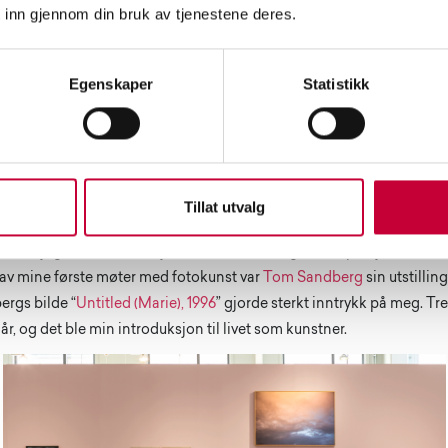
 inn gjennom din bruk av tjenestene deres.
mera og kjøpte mitt første sort-hvitt mørkerom på bruktmarkedet i lok
les aha-opplevelsen jeg fikk da jeg oppdaget at forstørrerobjektivet
kund eksponeringstid på printene. Jeg tror hovedgrunnen til at jeg b
Egenskaper
Statistikk
bruke min stemme gjennom kamera. Det var en måte å kommunisere
om jeg trivdes svært godt med. Et sted hvor sted og tid kunne opphø
aet eller mørkerommet. Jeg ble også fascinert over at kamera ga meg
 ny måte. Et møte mellom det tekniske og kontrollerte, og det uforu
Tillat utvalg
le bli profesjonell kunstner?
n hadde jeg et ønske om å jobbe med frie fotografiske prosjekter, men 
t av mine første møter med fotokunst var
Tom Sandberg
sin utstillin
ergs bilde “
Untitled (Marie), 1996
” gjorde sterkt inntrykk på meg. Tre 
 6 år, og det ble min introduksjon til livet som kunstner.