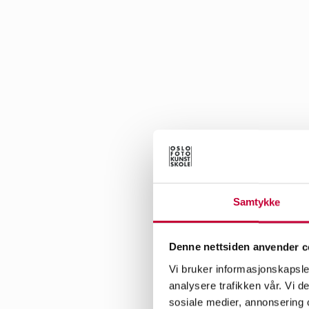
Samtykke
Denne nettsiden anvender c
Hva var det som gjord
Vi bruker informasjonskapsler
analysere trafikken vår. Vi 
Jeg vokste opp med en
sosiale medier, annonsering 
mine besteforeldre løp