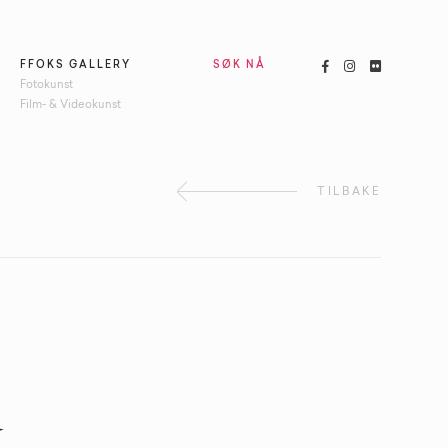



FFOKS GALLERY
SØK NÅ
Fotokunst
Film- & Videokunst
TILBAKE
d