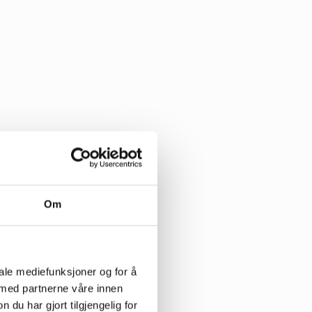
Om
iale mediefunksjoner og for å
 med partnerne våre innen
 gang jeg besøkte
u har gjort tilgjengelig for
 Som syvåring maste jeg