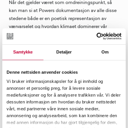
Når det gjelder været som omdreiningspunkt, så
kan man si at Powers dokumentasjon av alle disse
stedene både er en poetisk representasjon av
værvarselet og hvordan klimaet dominerer vår
tilværelse, men kanskje like mye er det et resultat
av møtet mellom hans egen forestilling om disse
stedene og den virkeligheten han fant. For millioner
Samtykke
Detaljer
Om
av radiolyttere i hele Europa har værmeldingens
språk trengt inn i den offentlige bevisstheten og
Denne nettsiden anvender cookies
skapt et landskap av romantiske forestillinger,
Vi bruker informasjonskapsler for å gi innhold og
mens Powers fotografier utfordrer våre antakelser
annonser et personlig preg, for å levere sosiale
om disse tilsynelatende fjerntliggende stedene.
mediefunksjoner og for å analysere trafikken vår. Vi deler
dessuten informasjon om hvordan du bruker nettstedet
vårt, med partnerne våre innen sosiale medier,
annonsering og analysearbeid, som kan kombinere den
med annen informasjon du har gjort tilgjengelig for dem,