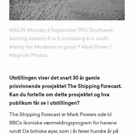
MALIN. Monday 6 September 1993. Southeast
backing easterly 4 or 5, increasing 6 in south.
Mainly fair. Moderate or good. © Mark Power /
Magnum Photos.
Utstillingen viser det snart 30 år gamle
prisvinnende prosjektet The Shipping Forecast.
Kan du fortelle om dette prosjektet og hva
publikum får se i utstillingen?
The Shipping Forecast er Mark Powers ode til
BBCs ikoniske værmeldingsprogram for havene
rundt De britiske øyer, som i år feirer hundre år på