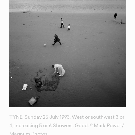
TYNE. Sunday 25 July 1993. West or southwest 3 or
4, increasing 5 or 6 Showers. Good. © Mark Power /
Magnum Photos.