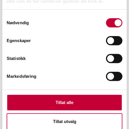
eller som de har samlet inn gjennom din bruk av
tjenestene deres.
Samtykkevalg
Nødvendig
Egenskaper
Statistikk
Markedsføring
GERMAN BIGHT. Sunday 27 August 1995.
Tillat alle
Northwesterly veering northely, 5 to 7, decreasing 4
for a time in east. Squally showers. Good. © Mark
Tillat utvalg
Power / Magnum Photos.