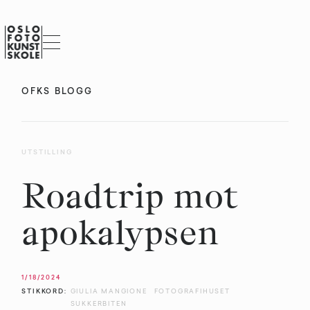
OFKS BLOGG
UTSTILLING
Roadtrip mot
apokalypsen
1/18/2024
STIKKORD:
GIULIA MANGIONE
FOTOGRAFIHUSET
SUKKERBITEN