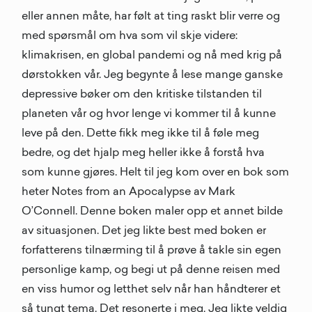
eller annen måte, har følt at ting raskt blir verre og
med spørsmål om hva som vil skje videre:
klimakrisen, en global pandemi og nå med krig på
dørstokken vår. Jeg begynte å lese mange ganske
depressive bøker om den kritiske tilstanden til
planeten vår og hvor lenge vi kommer til å kunne
leve på den. Dette fikk meg ikke til å føle meg
bedre, og det hjalp meg heller ikke å forstå hva
som kunne gjøres. Helt til jeg kom over en bok som
heter Notes from an Apocalypse av Mark
O’Connell. Denne boken maler opp et annet bilde
av situasjonen. Det jeg likte best med boken er
forfatterens tilnærming til å prøve å takle sin egen
personlige kamp, ​​og begi ut på denne reisen med
en viss humor og letthet selv når han håndterer et
så tungt tema. Det resonerte i meg. Jeg likte veldig