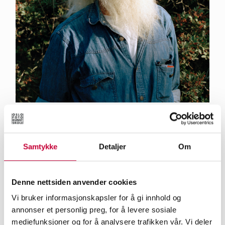
Giulia Mangione - Revelation_Patmos, GR, 2022.
Samtykke
Detaljer
Om
I arbeidet med utstillingen har du oppsøkt en
rekke miljøer og steder rundt i verden. Kan du si
Denne nettsiden anvender cookies
noe om den fotografiske arbeidsprosessen din?
Vi bruker informasjonskapsler for å gi innhold og
Hvordan finner du miljøene du ønsker å
annonser et personlig preg, for å levere sosiale
oppsøke?
mediefunksjoner og for å analysere trafikken vår. Vi deler