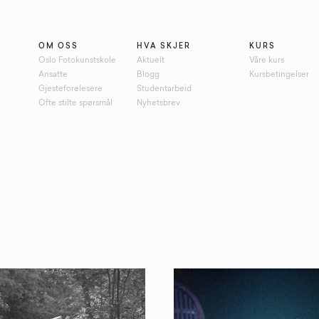
OM OSS
HVA SKJER
KURS
Oslo Fotokunstskole
Aktuelt
Våre kurs
Ansatte
Blogg
Kursbetingelser
Gjesteforelesere
Studentarbeid
Ofte stilte spørsmål
Nyhetsbrev