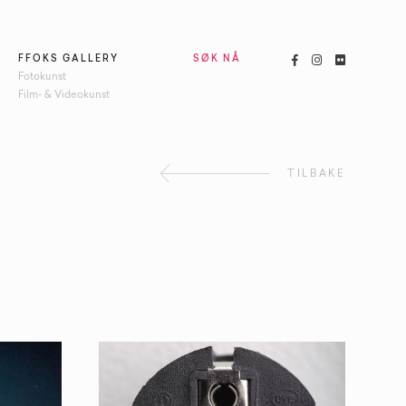



FFOKS GALLERY
SØK NÅ
Fotokunst
Film- & Videokunst
TILBAKE