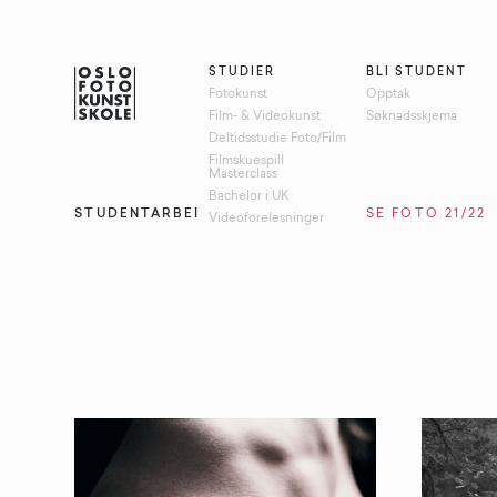
STUDIER
BLI STUDENT
Fotokunst
Opptak
Film- & Videokunst
Søknadsskjema
Deltidsstudie Foto/Film
Filmskuespill
Masterclass
Bachelor i UK
STUDENTARBEID
UTVALG 1. KLASSE FOTO 21/22
Videoforelesninger