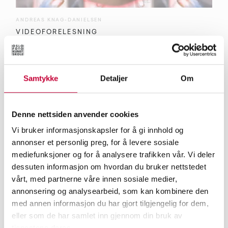
ANDREAS KNAG-DANIELSEN
VIDEOFORELESNING
Samtykke
Detaljer
Om
Denne nettsiden anvender cookies
Vi bruker informasjonskapsler for å gi innhold og
annonser et personlig preg, for å levere sosiale
mediefunksjoner og for å analysere trafikken vår. Vi deler
dessuten informasjon om hvordan du bruker nettstedet
vårt, med partnerne våre innen sosiale medier,
annonsering og analysearbeid, som kan kombinere den
med annen informasjon du har gjort tilgjengelig for dem,
eller som de har samlet inn gjennom din bruk av
TIM HØIBJERG
tjenestene deres.