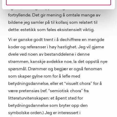
utide minner meg på en helt menneskelig lengsel
og uro, men også appetitt og det som er
fortryllende. Det gir mening å omtale mange av
bildene jeg samler på til kollasj som relatert til
dette: estetikk som føles eksistensielt viktig.
Vi er ganske godt trent i å dechiffrere en mengde
koder og referanser i høy hastighet. Jeg vil gjerne
dvele ved noen av bestanddelene i denne
strømmen, kanskje avdekke noe, la det oppstå nye
spørsmål. Drømmer og begjær er også fenomen
som skaper gylne rom for å lefle med
betydningsdannelse, eller et “visuelt chora” for å
være pretensiøs (ref. “semiotisk chora” fra
litteraturvitenskapen: et åpent sted for
betydningsdannelse som bryter opp den
symbolske orden.) Jeg er interessert i