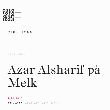
OFKS BLOGG
UTSTILLING
Azar Alsharif på
Melk
4/20/2023
STIKKORD:
AZAR ALSHARIF
MELK