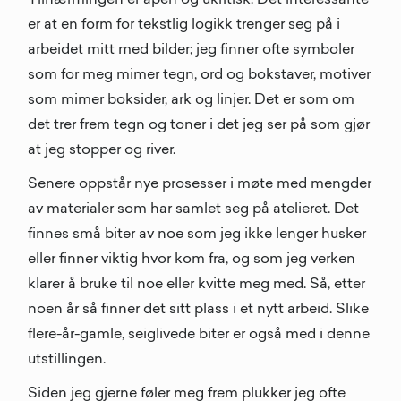
Tilnærmingen er åpen og ukritisk. Det interessante
er at en form for tekstlig logikk trenger seg på i
arbeidet mitt med bilder; jeg finner ofte symboler
som for meg mimer tegn, ord og bokstaver, motiver
som mimer boksider, ark og linjer. Det er som om
det trer frem tegn og toner i det jeg ser på som gjør
at jeg stopper og river.
Senere oppstår nye prosesser i møte med mengder
av materialer som har samlet seg på atelieret. Det
finnes små biter av noe som jeg ikke lenger husker
eller finner viktig hvor kom fra, og som jeg verken
klarer å bruke til noe eller kvitte meg med. Så, etter
noen år så finner det sitt plass i et nytt arbeid. Slike
flere-år-gamle, seiglivede biter er også med i denne
utstillingen.
Siden jeg gjerne føler meg frem plukker jeg ofte