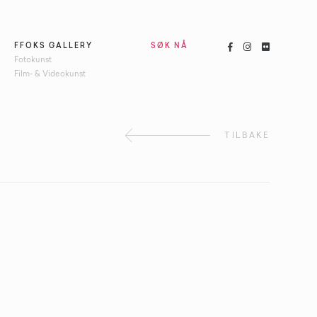



FFOKS GALLERY
SØK NÅ
Fotokunst
Film- & Videokunst
TILBAKE