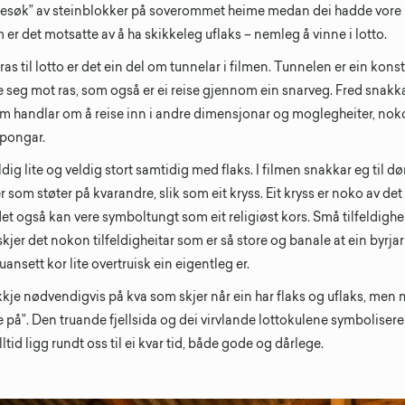
besøk” av steinblokker på soverommet heime medan dei hadde vore p
 er det motsatte av å ha skikkeleg uflaks – nemleg å vinne i lotto.
as til lotto er det ein del om tunnelar i filmen. Tunnelen er ein konst
e seg mot ras, som også er ei reise gjennom ein snarveg. Fred snakka
som handlar om å reise inn i andre dimensjonar og moglegheiter, nok
upongar.
dig lite og veldig stort samtidig med flaks. I filmen snakkar eg til 
er som støter på kvarandre, slik som eit kryss. Eit kryss er noko av de
t også kan vere symboltungt som eit religiøst kors. Små tilfeldigheit
skjer det nokon tilfeldigheitar som er så store og banale at ein byrjar 
ansett kor lite overtruisk ein eigentleg er.
ikkje nødvendigvis på kva som skjer når ein har flaks og uflaks, men
e på”. Den truande fjellsida og dei virvlande lottokulene symboliserer
id ligg rundt oss til ei kvar tid, både gode og dårlege.