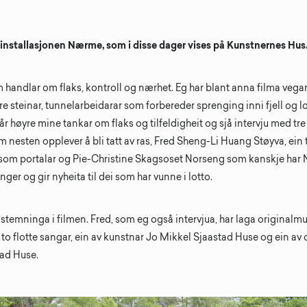
minstallasjonen Nærme, som i disse dager vises på Kunstnernes Hus. 
handlar om flaks, kontroll og nærhet. Eg har blant anna filma vegar
re steinar, tunnelarbeidarar som forbereder sprenging inni fjell og l
får høyre mine tankar om flaks og tilfeldigheit og sjå intervju med tre
 nesten opplever å bli tatt av ras, Fred Sheng-Li Huang Støyva, ein
som portalar og Pie-Christine Skagsoset Norseng som kanskje har 
ger og gir nyheita til dei som har vunne i lotto.
 stemninga i filmen. Fred, som eg også intervjua, har laga originalmusi
ne to flotte sangar, ein av kunstnar Jo Mikkel Sjaastad Huse og ein a
tad Huse.