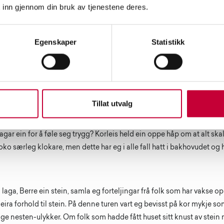
 inn gjennom din bruk av tjenestene deres.
av Eli Mai Huang Nesse.
Egenskaper
Statistikk
es et møte med en person som med en hårsbredd har unngått stein
sk Tipping på Hamar. Kan du fortelle om dette flettverket mellom r
og uflaks som ligger som et bakteppe i filmen din?
Tillat utvalg
 til Nærme stilte eg meg spørsmål som: Korleis skyver ein unna frykt
 magi saman? Kva slags sikkerheitsnett, både byggekonstruksjonar
gar ein for å føle seg trygg? Korleis held ein oppe håp om at alt skal
oko særleg klokare, men dette har eg i alle fall hatt i bakhovudet og 
g laga, Berre ein stein, samla eg forteljingar frå folk som har vakse 
ira forhold til stein. På denne turen vart eg bevisst på kor mykje so
e nesten-ulykker. Om folk som hadde fått huset sitt knust av stein