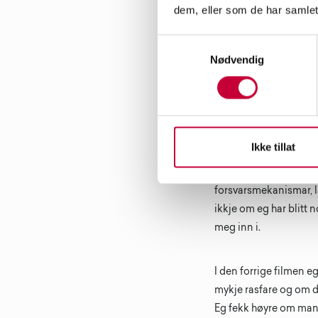
dem, eller som de har samlet
Stillbilde fra Nærme 
Samtykkevalg
Nødvendig
I filmen sammenflett
lottotrekning hos Nor
tilfeldigheter, flaks 
Ikke tillat
I starten av prosessen
Korleis heng flaks og
forsvarsmekanismar, la
ikkje om eg har blitt n
meg inn i.
I den forrige filmen e
mykje rasfare og om de
Eg fekk høyre om mang