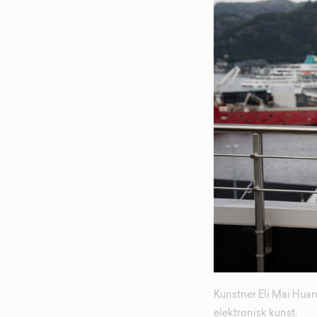
Kunstner Eli Mai Huan
elektronisk kunst.