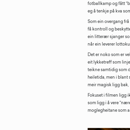
fotballkamp og fått “
eg å tenkje på kva som
Som ein overgang frå r
få kontroll og beskytt
ein litterær sjanger 
når ein leverer lottok
Det er noko som er vel
eit lykketreff som linj
teikne samtidig som de
heiletida, men i blant 
meir magisk ligg bak, u
Fokuset i filmen ligg 
som ligg i å vere “nær
moglegheitane som allt