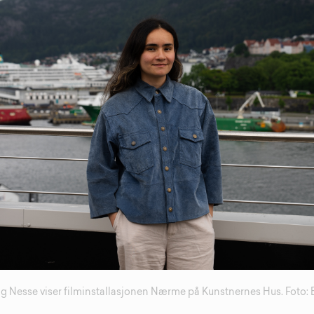
g Nesse viser filminstallasjonen Nærme på Kunstnernes Hus. Foto: 