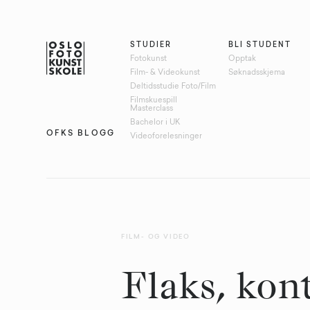
STUDIER
BLI STUDENT
Fotokunst
Opptak
Film- & Videokunst
Søknadsskjema
Deltidsstudie Foto/Film
Filmskuespill
Masterclass
Bachelor i UK
OFKS BLOGG
Videoforelesninger
FILM- OG VIDEO
Flaks, kon