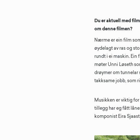
Du er aktuell med fil
om denne filmen?
Nærme er ein film som 
øydelagt av ras og sto
rundt i ei maskin. Ein 
møter Unni Løseth som
drøymer om tunnelar 
takksame jobb, som rin
Musikken er viktig for
tillegg har eg fått lå
komponist Eira Sjaas