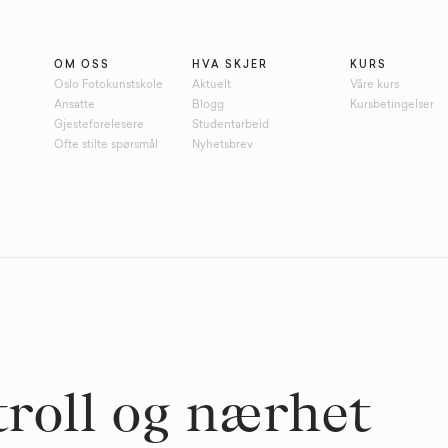
OM OSS
HVA SKJER
KURS
Oslo Fotokunstskole
Aktuelt
Våre kurs
Ansatte
Blogg
Kursbetingelser
Gjesteforelesere
Studentarbeid
Ofte stilte spørsmål
Nyhetsbrev
troll og nærhet