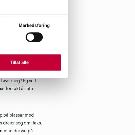
Markedsføring
ras og døden, med
isiko, håp,
Tillat alle
 for å rase saman?
 og mentale
 løyse seg? Eg veit
har forsøkt å sette
opp på plassar med
m dreier seg om flaks.
 medan dei var på