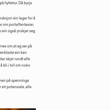
å hyttetur. Då byrja
ruksjon ein lagar for å
r om portalfantasiar,
o ein også ynskjer seg
dømes om at eg ser på
t enklaste ein kan
ar skjer rundt alle
å bli i tvil om noko
 meir på spenninga
 eit potensiale, alle