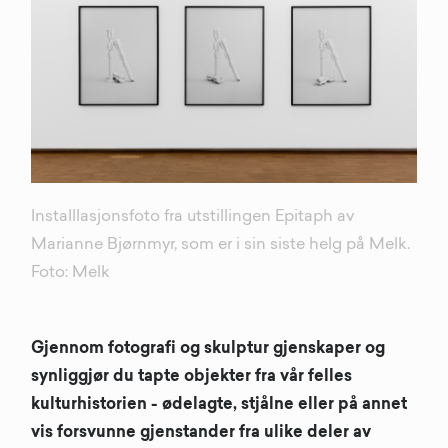
Installlasjonsfoto fra utstillingen Epitaph av
Marianne Bjørnmyr, som er i sin siste helg på Melk.
Foto: Melk
Gjennom fotografi og skulptur gjenskaper og
synliggjør du tapte objekter fra vår felles
kulturhistorien - ødelagte, stjålne eller på annet
vis forsvunne gjenstander fra ulike deler av