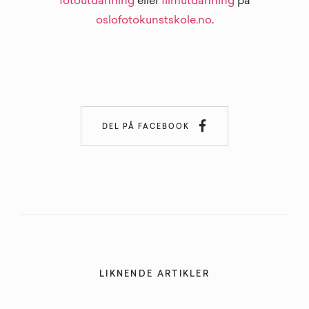
fotoutdanning
eller
filmutdanning
på
oslofotokunstskole.no
.

DEL PÅ FACEBOOK
LIKNENDE ARTIKLER