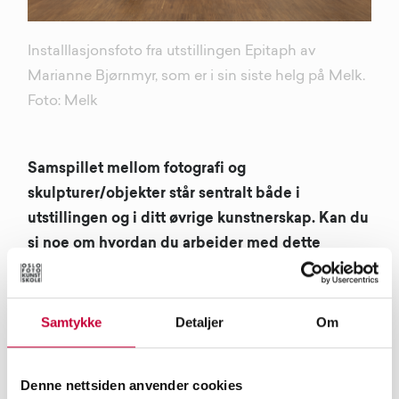
Installlasjonsfoto fra utstillingen Epitaph av
Marianne Bjørnmyr, som er i sin siste helg på Melk.
Foto: Melk
Samspillet mellom fotografi og
skulpturer/objekter står sentralt både i
utstillingen og i ditt øvrige kunstnerskap. Kan du
si noe om hvordan du arbeider med dette
samspillet?
Fotografiet og de støpte objektene deler referanser
Samtykke
Detaljer
Om
til hverandre i måten de kopierer og multipliserer.
De er i dette prosjektet ikke til bruk, og har ingen
kulturell eller økonomisk verdi bortsett fra sin egen
Denne nettsiden anvender cookies