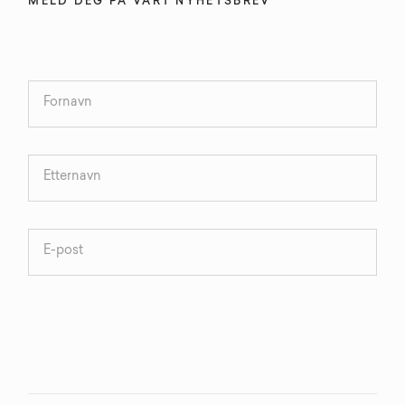
MELD DEG PÅ VÅRT NYHETSBREV