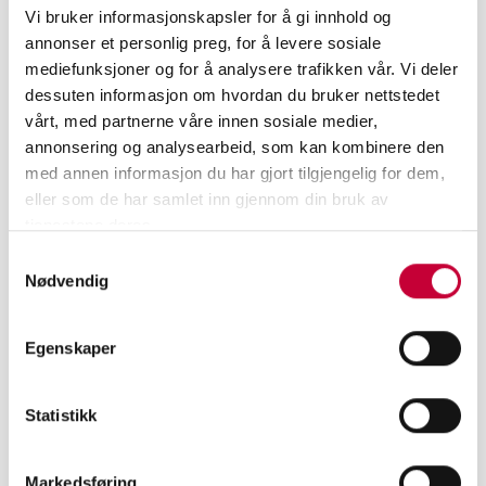
posisjon som et kunstverk. Gjennom en bevisst
Vi bruker informasjonskapsler for å gi innhold og
distansering fra de originale materialene og
annonser et personlig preg, for å levere sosiale
håndverket bruker jeg verktøy og maskiner for å
mediefunksjoner og for å analysere trafikken vår. Vi deler
dessuten informasjon om hvordan du bruker nettstedet
produsere gjenstandene - de reduseres til en
vårt, med partnerne våre innen sosiale medier,
teknisk gjenstand kun for utstillingen, som et
annonsering og analysearbeid, som kan kombinere den
epitafium over tapte minner. Som kunstner er jeg
med annen informasjon du har gjort tilgjengelig for dem,
opptatt av fotografiets bruk som en referanse til
eller som de har samlet inn gjennom din bruk av
virkeligheten eller som dokumentasjon, og
tjenestene deres.
samtidig fotografiets svake punkter i
Samtykkevalg
historiefortelling. Objektene, har som avstøpninger
Nødvendig
på et vis de samme egenskapene, og det blir en
evig runddans mellom kopier og representasjon av
Egenskaper
noe som en gang fantes.
Statistikk
Markedsføring