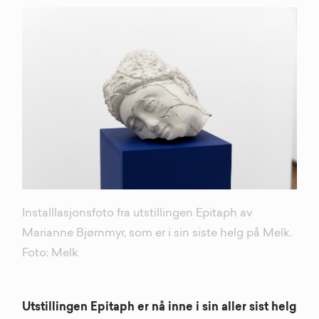
Installlasjonsfoto fra utstillingen Epitaph av
Marianne Bjørnmyr, som er i sin siste helg på Melk.
Foto: Melk
Utstillingen Epitaph er nå inne i sin aller sist helg