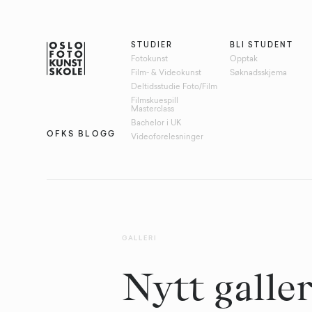
STUDIER
BLI STUDENT
Fotokunst
Opptak
Film- & Videokunst
Søknadsskjema
Deltidsstudie Foto/Film
Filmskuespill
Masterclass
Bachelor i UK
OFKS BLOGG
Videoforelesninger
GALLERI
Nytt galle