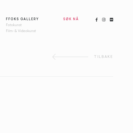



FFOKS GALLERY
SØK NÅ
Fotokunst
Film- & Videokunst
TILBAKE