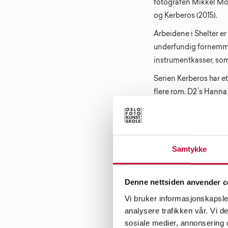
fotografen Mikkel Moxn
og Kerberos (2015).
Arbeidene i Shelter er
underfundig fornemmel
instrumentkasser, som
Serien Kerberos har et
flere rom. D2 ́s Hanna
oppå hverandre, som e
Arbeidet med disse b
de rundt for å finne 
Samtykke
domkirken i Oslo, Lof
Hunder har stadig for
speiler oss selv i dyre
Denne nettsiden anvender c
for Steinar Christense
Vi bruker informasjonskapsler
Navnet Kerberos komm
analysere trafikken vår. Vi 
sosiale medier, annonsering 
hadde meg bekjent tre