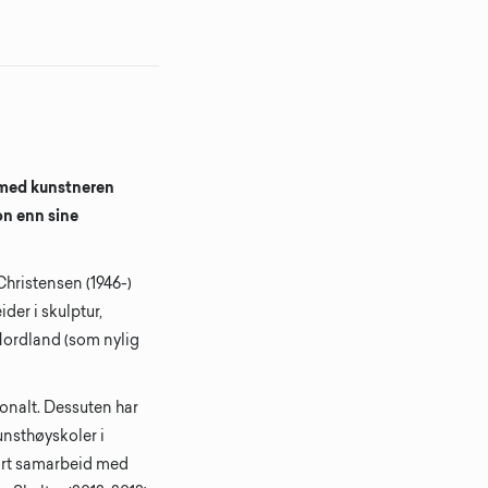
med kunstneren
jon enn sine
Christensen (1946-)
der i skulptur,
Nordland (som nylig
jonalt. Dessuten har
unsthøyskoler i
nært samarbeid med