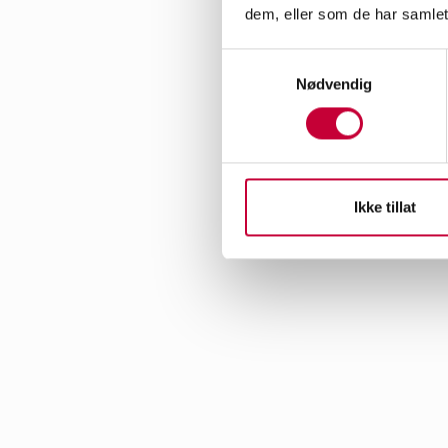
dem, eller som de har samlet
gjengjeld opptre i fl
og andre finner det t
Samtykkevalg
Galleriet vårt er delt
Nødvendig
gate 3. Galleriene kny
kunst bøker, hvor man 
Ikke tillat