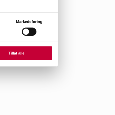
et som en velkomst –
 andre fra Kjeld Stubs
Markedsføring
sentere et godt utvalg
Tillat alle