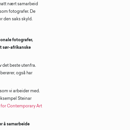
r hatt nært samarbeid
som fotografer. De
or den saks skyld.
jonale fotografer,
et sør-afrikanske
av det beste utenfra.
 berører, også har
 som vi arbeider med.
 eksempel Steinar
 for Contemporary Art
fer å samarbeide