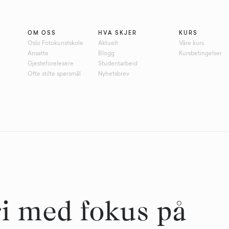
OM OSS
HVA SKJER
KURS
Oslo Fotokunstskole
Aktuelt
Våre kurs
Ansatte
Blogg
Kursbetingelser
Gjesteforelesere
Studentarbeid
Ofte stilte spørsmål
Nyhetsbrev
ri med fokus på