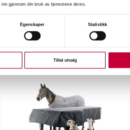
 inn gjennom din bruk av tjenestene deres.
okk, slik som i verket Kerberos Total. Noen besøkende opplever verk
ruende.
 inn i tre soner, med to innganger – en fra Tordenskioldsgate 7 og den
Egenskaper
Statistikk
ttes sammen av en bookshop – hjertet vårt – hvor vi kommer til å pre
kan ta en kaffe, sitte ned og fordype seg.
Tillat utvalg