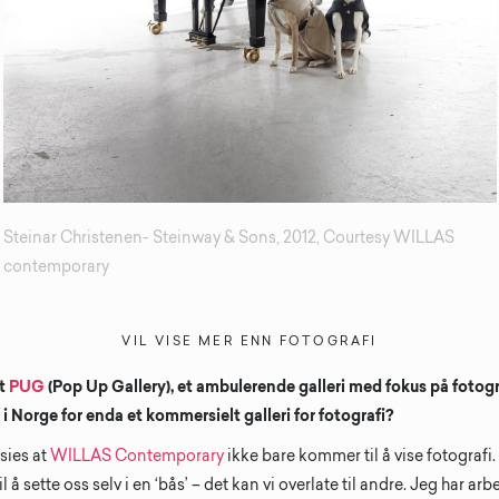
Steinar Christenen- Steinway & Sons, 2012, Courtesy WILLAS
contemporary
VIL VISE MER ENN FOTOGRAFI
et
PUG
(Pop Up Gallery), et ambulerende galleri med fokus på fotogra
e i Norge for enda et kommersielt galleri for fotografi?
 sies at
WILLAS Contemporary
ikke bare kommer til å vise fotografi
l å sette oss selv i en ‘bås’ – det kan vi overlate til andre. Jeg har ar