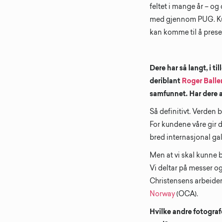
feltet i mange år – og
med gjennom PUG. Kun
kan komme til å presen
Dere har så langt, i t
deriblant
Roger Balle
samfunnet. Har dere a
Så definitivt. Verden b
For kundene våre gir d
bred internasjonal ga
Men at vi skal kunne 
Vi deltar på messer og
Christensens arbeider
Norway
(OCA).
Hvilke andre fotograf