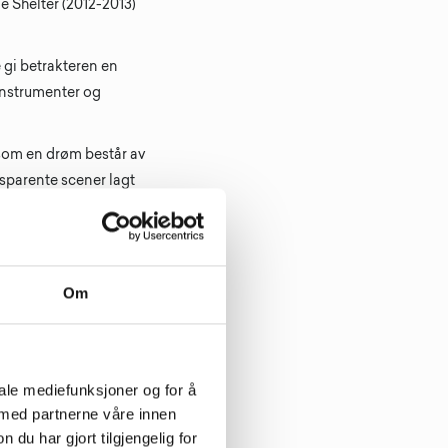
e Shelter (2012-2013)
e gi betrakteren en
instrumenter og
e som en drøm består av
ansparente scener lagt
lde synes jeg.
l – og sammen reiser
dd veksthus,
Om
elhaug. Og hunder.
Per Manings
bilder: ’Vi
je dette også gjelder
iale mediefunksjoner og for å
dødsriket. Kerberos
 med partnerne våre innen
u har gjort tilgjengelig for
hode, men de kan til