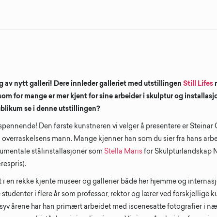
 av nytt galleri! Dere innleder galleriet med utstillingen
Still Lifes
 som for mange er mer kjent for sine arbeider i skulptur og installas
ublikum se i denne utstillingen?
 spennende! Den første kunstneren vi velger å presentere er Steinar 
n overraskelsens mann. Mange kjenner han som du sier fra hans arbei
mentale stålinstallasjoner som
Stella Maris
for Skulpturlandskap 
respris).
t i en rekke kjente museer og gallerier både her hjemme og internas
studenter i flere år som professor, rektor og lærer ved forskjellige k
 syv årene har han primært arbeidet med iscenesatte fotografier i 