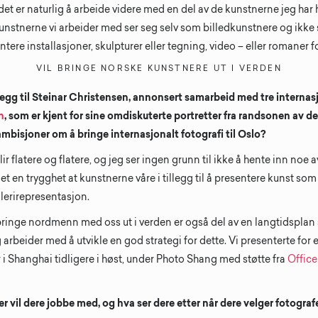
 det er naturlig å arbeide videre med en del av de kunstnerne jeg ha
stnerne vi arbeider med ser seg selv som billedkunstnere og ikke 
tere installasjoner, skulpturer eller tegning, video – eller romaner f
VIL BRINGE NORSKE KUNSTNERE UT I VERDEN
illegg til Steinar Christensen, annonsert samarbeid med tre internas
n
, som er kjent for sine omdiskuterte portretter fra randsonen av d
mbisjoner om å bringe internasjonalt fotografi til Oslo?
lir flatere og flatere, og jeg ser ingen grunn til ikke å hente inn noe 
et en trygghet at kunstnerne våre i tillegg til å presentere kunst som
llerirepresentasjon.
bringe nordmenn med oss ut i verden er også del av en langtidsplan
 arbeider med å utvikle en god strategi for dette. Vi presenterte for
 i Shanghai tidligere i høst, under Photo Shang med støtte fra
Office
er vil dere jobbe med, og hva ser dere etter når dere velger fotogra