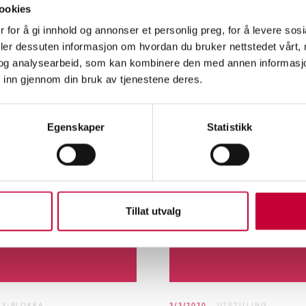
ling, der hennes erfaringer fra
mastergrader på Kunstakadem
ookies
mgå kjønnsbekreftende
KHiO, i tillegg til å være lærer
 for å gi innhold og annonser et personlig preg, for å levere sos
 spiller en sentral rolle.
Fotokunstskoles deltidsstudier
deler dessuten informasjon om hvordan du bruker nettstedet vårt,
snakket med Henrik og Hami
og analysearbeid, som kan kombinere den med annen informasjon d
prosjektene de presenterer i
 inn gjennom din bruk av tjenestene deres.
avgangsutstillingen som nå vi
Kunstnernes Hus.
Egenskaper
Statistikk
Tillat utvalg
Y-BLOKKA
3/3/2020
UTSTILLING