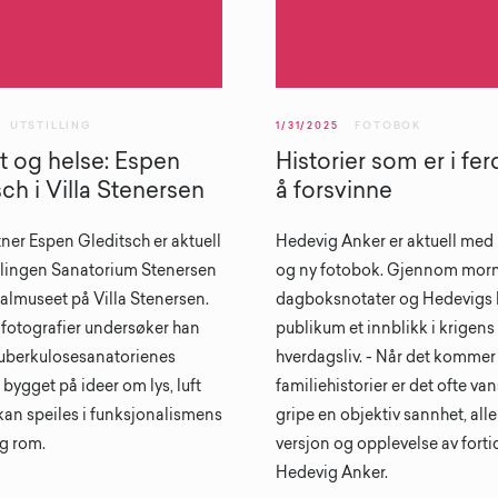
UTSTILLING
1/31/2025
FOTOBOK
ft og helse: Espen
Historier som er i fe
ch i Villa Stenersen
å forsvinne
ner Espen Gleditsch er aktuell
Hedevig Anker er aktuell med u
llingen Sanatorium Stenersen
og ny fotobok. Gjennom mor
almuseet på Villa Stenersen.
dagboksnotater og Hedevigs b
otografier undersøker han
publikum et innblikk i krigens
uberkulosesanatorienes
hverdagsliv. - Når det kommer 
, bygget på ideer om lys, luft
familiehistorier er det ofte va
 kan speiles i funksjonalismens
gripe en objektiv sannhet, alle
og rom.
versjon og opplevelse av fortid
Hedevig Anker.