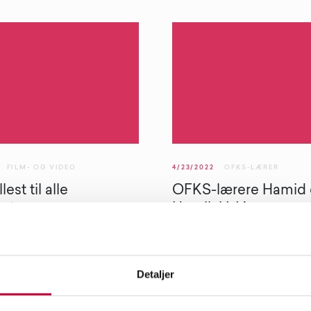
FILM- OG VIDEO
4/23/2022
OFKS-LÆRER
lest til alle
OFKS-lærere Hamid
østre
Henrik i MA-
avgangsutstilling på
ke kunstneren Victoria
Kunstnernes Hus
l at transkvinners erfaringer
Detaljer
r skal ta mer plass.
Hamid Waheed og Henrik Fol
iet viser hennes hittil største
Egeland er begge i innspurten