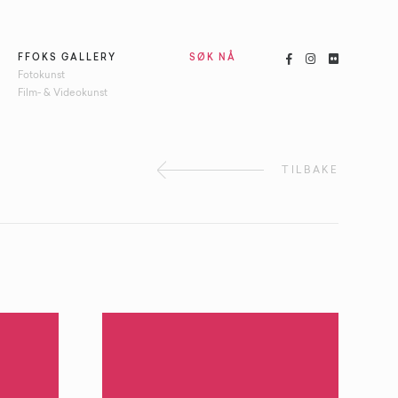



FFOKS GALLERY
SØK NÅ
Fotokunst
Film- & Videokunst
TILBAKE