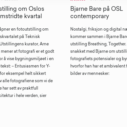
stilling om Oslos
Bjarne Bare på OSL
mstridte kvartal
contemporary
åpner en fotoutstilling om
Nostalgi, friksjon og digital n
skvartalet på Teknisk
kommer sammen i Bjarne Bar
tstillingens kurator, Arne
utstilling Breathing, Together.
 mener at fotografi er et godt
snakket med Bjarne om utstill
r å vise bygningsmiljøet i en
fotografiets potensialer og by
tekst: – Entusiasmen for Y-
hvorfor han har et ambivalent f
for eksempel helt sikkert
bilder av mennesker:
v alle fotografiene som vi de
e har sett av praktfull
tektur i hele verden, sier