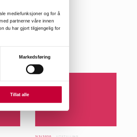
iet på
Souza.
e på Oslo
iale mediefunksjoner og for å
. Vi har
 med partnerne våre innen
d og
u har gjort tilgjengelig for
ses på
Markedsføring
Tillat alle
3/3/2020
UTSTILLING