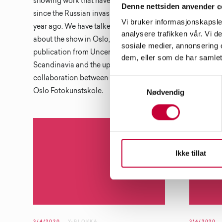
showing work that have all been made
soloutstil
Denne nettsiden anvender c
since the Russian invasion less than a
å gjenno
Vi bruker informasjonskapsler
year ago. We have talked to Sergey
behandling
analysere trafikken vår. Vi 
about the show in Oslo, the related
sosiale medier, annonsering 
publication from Uncertain States
dem, eller som de har samlet
Scandinavia and the upcoming
collaboration between his school and
Samtykkevalg
Oslo Fotokunstskole.
Nødvendig
Ikke tillat
3/4/2020
Y-BLOKKA
3/4/2020