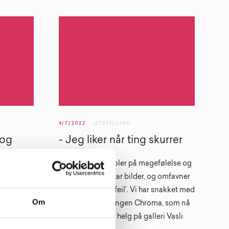
4/7/2022
UTSTILLING
 og
- Jeg liker når ting skurrer
Victor Nicolai stoler på magefølelse og
instinkt når han tar bilder, og omfavner
gjerne tekniske ‘feil’. Vi har snakket med
Om
lesø
Victor om utstillingen Chroma, som nå
 av sine
går inn i sin siste helg på galleri Vasli