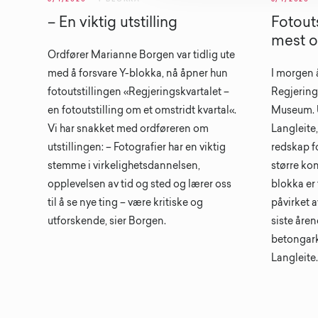
– En viktig utstilling
Fotout
mest o
Ordfører Marianne Borgen var tidlig ute
med å forsvare Y-blokka, nå åpner hun
I morgen 
fotoutstillingen «Regjeringskvartalet –
Regjering
en fotoutstilling om et omstridt kvartal«.
Museum. U
Vi har snakket med ordføreren om
Langleite,
utstillingen: – Fotografier har en viktig
redskap fo
stemme i virkelighetsdannelsen,
større kon
opplevelsen av tid og sted og lærer oss
blokka er 
til å se nye ting – være kritiske og
påvirket a
utforskende, sier Borgen.
siste åren
betongarki
Langleite.