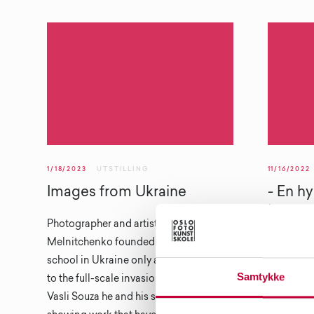
1/18/2023
UTSTILLING
11/16/2022
Images from Ukraine
- En hyl
transs
Photographer and artist Sergey
Melnitchenko founded his photography
Den svens
school in Ukraine only a few years prior
Verseau vi
Samtykke
to the full-scale invasion. At Fotogalleri
og stemme
Vasli Souza he and his students are
Fotogaller