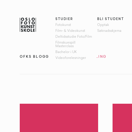
STUDIER
BLI STUDENT
Fotokunst
Opptak
Film- & Videokunst
Søknadsskjema
Deltidsstudie Foto/Film
Filmskuespill
Masterclass
Bachelor i UK
OFKS BLOGG
STIKKORD:
UTSTILLING
Videoforelesninger