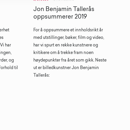
Jon Benjamin Tallerås
oppsummerer 2019
ærhet
For å oppsummere et innholdsrikt år
es
med utstillinger, bøker, film og video,
 Vi har
har vi spurt en rekke kunstnere og
ingen,
kritikere om å trekke fram noen
rder, og
høydepunkter fra året som gikk. Neste
orhold til
ut er billedkunstner Jon Benjamin
Tallerås: