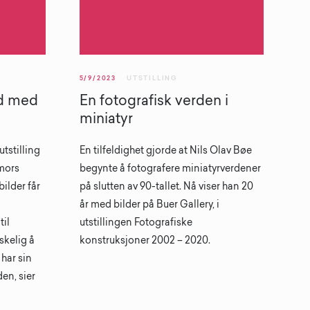
5/9/2023
UTSTILLING
rd med
En fotografisk verden i
miniatyr
tstilling
En tilfeldighet gjorde at Nils Olav Bøe
mors
begynte å fotografere miniatyrverdener
ilder får
på slutten av 90-tallet. Nå viser han 20
år med bilder på Buer Gallery, i
til
utstillingen Fotografiske
nskelig å
konstruksjoner 2002 – 2020.
 har sin
en, sier