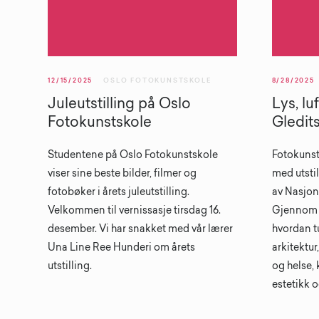
12/15/2025
OSLO FOTOKUNSTSKOLE
8/28/2025
Juleutstilling på Oslo
Lys, lu
Fotokunstskole
Gledits
Studentene på Oslo Fotokunstskole
Fotokunst
viser sine beste bilder, filmer og
med utsti
fotobøker i årets juleutstilling.
av Nasjon
Velkommen til vernissasje tirsdag 16.
Gjennom f
desember. Vi har snakket med vår lærer
hvordan t
Una Line Ree Hunderi om årets
arkitektur
utstilling.
og helse,
estetikk 