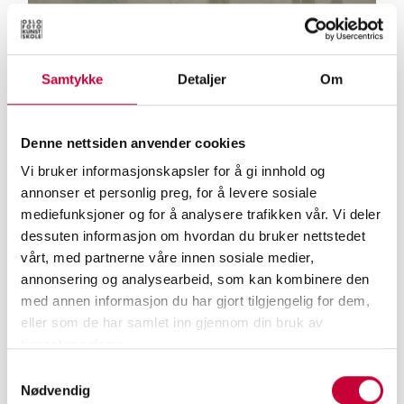
Samtykke
Detaljer
Om
Denne nettsiden anvender cookies
Vi bruker informasjonskapsler for å gi innhold og
annonser et personlig preg, for å levere sosiale
9/19/2022
UTSTILLING
mediefunksjoner og for å analysere trafikken vår. Vi deler
Fotofestival vil overraske og
dessuten informasjon om hvordan du bruker nettstedet
vårt, med partnerne våre innen sosiale medier,
inspirere
annonsering og analysearbeid, som kan kombinere den
med annen informasjon du har gjort tilgjengelig for dem,
Fotofestivalen Oslo Negativ skal for andre gang fylle Det
eller som de har samlet inn gjennom din bruk av
Gamle Biblioteket til randen med fotografi. Vi har snakket
tjenestene deres.
med festivalsjef Lars Tefre Baade om årets tema Rikdom,
Samtykkevalg
og om hva publikum får oppleve de kommende helgene.
Nødvendig